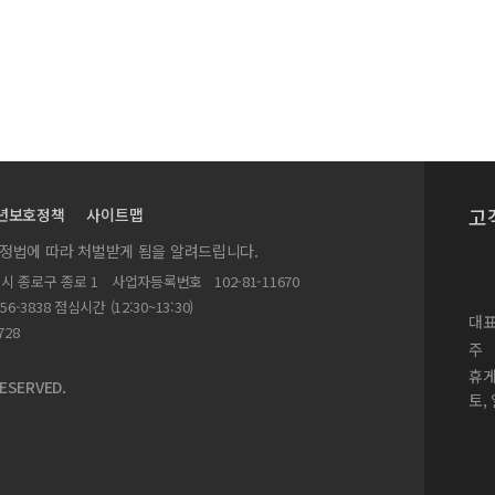
고
년보호정책
사이트맵
실정법에 따라 처벌받게 됨을 알려드립니다.
별시 종로구 종로 1
사업자등록번호
102-81-11670
156-3838 점심시간 (12:30~13:30)
대표
728
주
휴
ESERVED.
토,