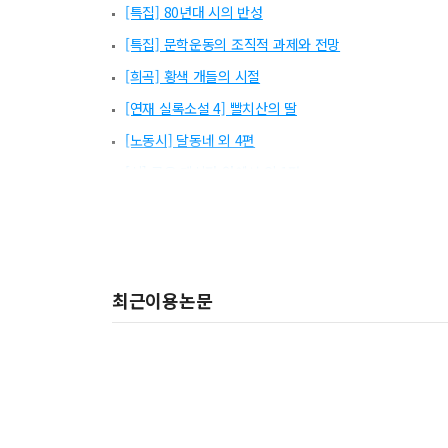
[특집] 80년대 시의 반성
[특집] 문학운동의 조직적 과제와 전망
[희곡] 황색 개들의 시절
[연재 실록소설 4] 빨치산의 딸
[노동시] 달동네 외 4편
[시] 공용 게시판 앞에서 외 1편
[특집] 교육운동과 민족문학
[서평] 체험의 형상화로서의 농민시
[노동시] 형국에게 외 4편
최근이용논문
[동시] 우리 마을 외 19편
[시] 돼지감자꽃 부처님 외 1편
[소설] 달맞이 꽃
[시] 나 태어난 이 강산에
[소설] 살아오는 새벽