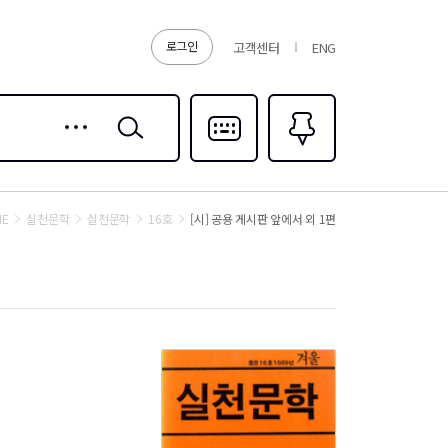
로그인
고객센터
ENG
상세
검색
검색
다국어입력
즐겨찾기
0
ME
실천문학
실천문학
16호
[시] 공용 게시판 앞에서 외 1편