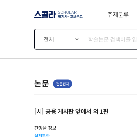
주제분류
스콜라 SCHOLAR 학지사·
교보문고
전체
논문
전문잡지
[시] 공용 게시판 앞에서 외 1편
간행물 정보
실천문학