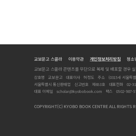
실천문학 16호 목차
[시] 소록도 11 외 2편
[문익환 목사 북한방문기] 걸어서라도 갈테야
[노동소설] 구사대와 봉투
[특집] 민족문학론의 새로운 전개와 노동해방문학론
교보문고 스콜라
이용약관
개인정보처리방침
청소
교보문고 스콜라 콘텐츠를 무단으로 복제 및 배포할 경우 
상호명
교보문고
대표이사
허정도
주소
(03154) 서울특
서울특별시 통신판매업
신고번호
제653호
대표전화
02-3
대표 이메일
scholar@kyobobook.com
팩스
0502-987-5
COPYRIGHT(C) KYOBO BOOK CENTRE ALL RIGHTS R