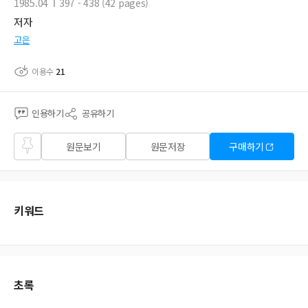
1985.04
397 - 438 (42 pages)
저자
고은
이용수
21
인용하기
공유하기
즐겨
원문보기
원문저장
구매하기
찾기
키워드
초록