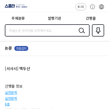
로그인
스콜라
고
ENG
SCHOLAR 학
객
지사·교보문고
주제분류
발행기관
간행물
센
터
검색
즐겨찾
기
0
논문
전문잡지
[서사시] 백두산
간행물 정보
실천문학
실천문학
6호