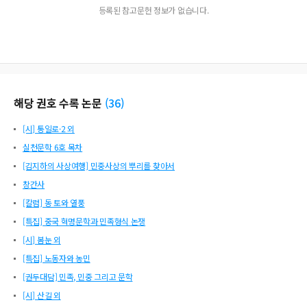
등록된 참고문헌 정보가 없습니다.
해당 권호 수록 논문
(
36
)
[시] 통일로·2 외
실천문학 6호 목차
[김지하의 사상여행] 민중사상의 뿌리를 찾아서
창간사
[칼럼] 동 토와 열풍
[특집] 중국 혁명문학과 민족형식 논쟁
[시] 봄눈 외
[특집] 노동자와 농민
[권두대담] 민족, 민중 그리고 문학
[시] 산길 외