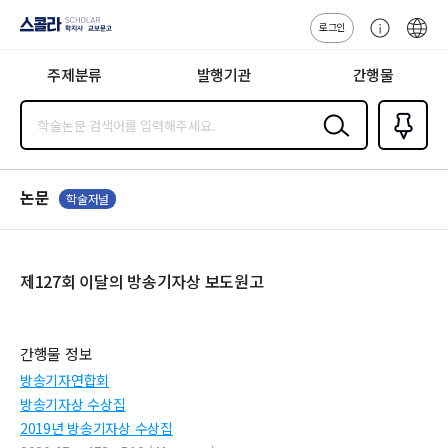
로그인
스콜라
고
ENG
SCHOLAR 학
객
지사·교보문고
주제분류
발행기관
간행물
센
터
검색
즐겨찾
기
0
논문
학술저널
제127회 이달의 방송기자상 보도원고
간행물 정보
방송기자연합회
방송기자상 수상집
2019년 방송기자상 수상집