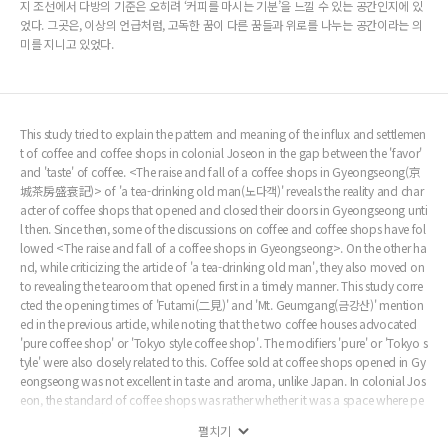
지 조선에서 다방의 기준은 오히려 ‘커피를 마시는 기분’을 느낄 수 있는 공간인지에 있
었다. 그곳은, 이상의 언급처럼, 고독한 꿈이 다른 꿈들과 위로를 나누는 공간이라는 의
미를 지니고 있었다.
This study tried to explain the pattern and meaning of the influx and settlemen
t of coffee and coffee shops in colonial Joseon in the gap between the 'favor'
and 'taste' of coffee. <The raise and fall of a coffee shops in Gyeongseong(京
城茶房盛衰記)> of 'a tea-drinking old man(노다객)' reveals the reality and char
acter of coffee shops that opened and closed their doors in Gyeongseong unti
l then. Since then, some of the discussions on coffee and coffee shops have fol
lowed <The raise and fall of a coffee shops in Gyeongseong>. On the other ha
nd, while criticizing the article of 'a tea-drinking old man', they also moved on
to revealing the tearoom that opened first in a timely manner. This study corre
cted the opening times of 'Futami(二見)' and 'Mt. Geumgang(금강산)' mention
ed in the previous article, while noting that the two coffee houses advocated
'pure coffee shop' or 'Tokyo style coffee shop'. The modifiers 'pure' or 'Tokyo s
tyle' were also closely related to this. Coffee sold at coffee shops opened in Gy
eongseong was not excellent in taste and aroma, unlike Japan. In colonial Jos
eon, the standard of coffee shops was rather whether it was a space where pe
ople could feel 'feeling of drinking coffee'. As Lee Sang(이상) mentioned, it was
펼치기
a space where lonely dreams shared comfort with other dreams.