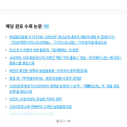
해당 권호 수록 논문
(
9
)
독립협회운동 시기(1896~1899년) 개신교계 내부의 개화에 대한 두 갈래 시각 -
『조선(대한)크리스도인회보』·『그리스도신문』 기사 분석을 중심으로
조선 초기 이변의 역관 활동과 『훈세평화』의 편찬
소비에트 시대 중앙아시아 고려인 ‘백만 거부 콜호스’ 현상 - 우즈베키스탄 <북극성>
콜호스를 중심으로
북한의 화전민 정책과 농업협동화 - 이주에서 정주(定住)로
중종 대 『주자봉사초략』 편찬과 변통 지향적 성학관
1920년대 후반 지식인사회의 세계관 논쟁과 그 성격 : 『朝鮮之光』의 ‘유물-유심
논쟁’을 중심으로
식민지 시대 다방의 유입과 커피의 정착
1920년대 소련 연해주의 고려인 농업협동조합
제2차 당항포해전지의 위치 고찰
펼치기