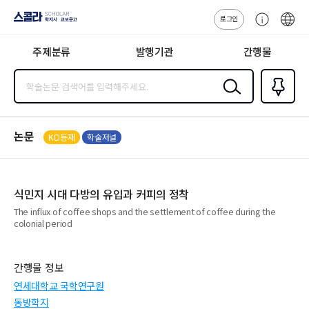
로그인
스콜라
고
ENG
SCHOLAR 학
객
지사·교보문고
주제분류
발행기관
간행물
센
터
검색
즐겨찾
기
0
논문
KCI등재
학술저널
식민지 시대 다방의 유입과 커피의 정착
The influx of coffee shops and the settlement of coffee during the
colonial period
간행물 정보
연세대학교 국학연구원
동방학지