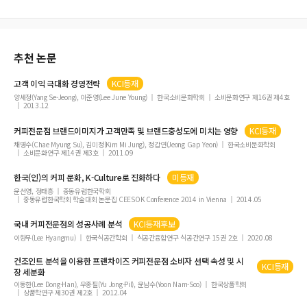
추천 논문
고객 이익 극대화 경영전략
KCI등재
양세정(Yang Se-Jeong), 이준영(Lee June Young)
한국소비문화학회
소비문화연구 제16권 제4호
2013.12
커피
전문점 브랜드이미지가 고객만족 및 브랜드충성도에 미치는 영향
KCI등재
채명수(Chae Myung Su), 김미정(Kim Mi Jung), 정갑연(Jeong Gap Yeon)
한국소비문화학회
소비문화연구 제14권 제3호
2011.09
한국(인)의
커피
문화, K-Culture로 진화하다
미등재
윤선영, 정태흥
중동유럽한국학회
중동유럽한국학회 학술대회 논문집 CEESOK Conference 2014 in Vienna
2014.05
국내
커피
전문점의 성공사례 분석
KCI등재후보
이향무(Lee Hyangmu)
한국식공간학회
식공간융합연구 식공간연구 15권 2호
2020.08
컨조인트 분석을 이용한 프랜차이즈
커피
전문점 소비자 선택 속성 및 시
KCI등재
장 세분화
이동한(Lee Dong-Han), 우종필(Yu Jong-Pil), 윤남수(Yoon Nam-Soo)
한국상품학회
상품학연구 제30권 제2호
2012.04