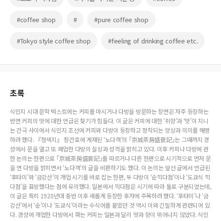
#coffee shop
#
#pure coffee shop
#Tokyo style coffee shop
#feeling of drinking coffee etc.
초록
식민지 시대 문학 텍스트에는 커피를 마시거나 다방을 방문하는 장면은 자주 등장하는
반면 커피의 맛에 대한 언급은 찾기가 힘들다. 이 글은 커피에 대한 ‘취향’과 ‘맛’이 지니
는 간극 사이에서 식민지 조선에 커피와 다방이 등장하고 정착되는 양상과 의미를 해명
하려 했다. 『청색지』 창간호에 게재된 ‘노다객’의 ｢京城茶房盛衰記｣는 그때까지 경
성에서 문을 열고 또 폐업한 다방의 실상과 성격을 밝히고 있다. 이후 커피나 다방에 관
한 논의는 한편으로 ｢京城茶房盛衰記｣를 따르거나 다른 한편으로 시기적으로 먼저 문
을 연 다방을 밝히면서 ‘노다객’의 글을 비판하기도 했다. 이 논의는 앞선 글에서 언급된
‘후타미’와 ‘금강산’의 개업 시기를 바로 잡는 한편, 두 다방이 ‘순끽다점’이나 ‘도쿄식 끽
다점’을 표방했다는 점에 유의했다. 일본에서 끽다점은 시기에 따라 둘로 구분되었는데,
이 글은 특히 1920년대 중반 이후 새롭게 등장한 후자에 주목하려 했다. ‘후타미’나 ‘금
강산’에서 ‘순’이나 ‘도쿄식’이라는 수식어를 붙였던 것 역시 이와 긴밀하게 관련되어 있
다. 경성에 개업한 다방에서 파는 커피는 일본과 달리 맛과 향이 뛰어나지 않았다. 식민