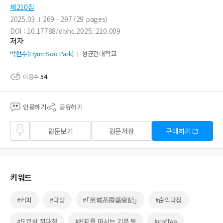
제210집
2025.03
269 - 297 (29 pages)
DOI : 10.17788/dbhc.2025..210.009
저자
박현수(Hyun-Soo Park)
성균관대학교
이용수
54
인용하기
공유하기
즐겨
원문보기
원문저장
구매하기
찾기
키워드
#커피
#다방
#｢京城茶房盛衰記｣
#순끽다점
#도쿄식 끽다점
#커피를 마시는 기분 등
#coffee