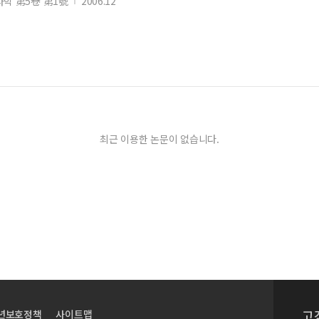
학 第5卷 第1號
2006.12
制的路径研究
果研究
최근 이용한 논문이 없습니다.
法研究
规制研究
고
년보호정책
사이트맵