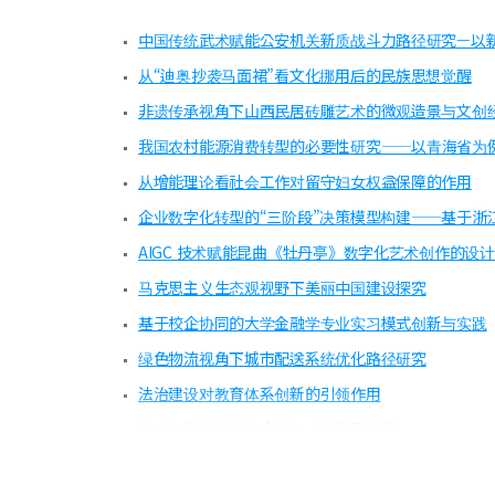
中国传统武术赋能公安机关新质战斗力路径研究—以
从“迪奥抄袭马面裙”看文化挪用后的民族思想觉醒
非遗传承视角下山西民居砖雕艺术的微观造景与文创
我国农村能源消费转型的必要性研究——以青海省为
从增能理论看社会工作对留守妇女权益保障的作用
企业数字化转型的“三阶段”决策模型构建——基于浙
AIGC 技术赋能昆曲《牡丹亭》数字化艺术创作的设
马克思主义生态观视野下美丽中国建设探究
基于校企协同的大学金融学专业实习模式创新与实践
绿色物流视角下城市配送系统优化路径研究
法治建设对教育体系创新的引领作用
数字孪生技术在粮食储备中的应用研究
乡村振兴战略下新疆“农产品+直播”模式创新路径研