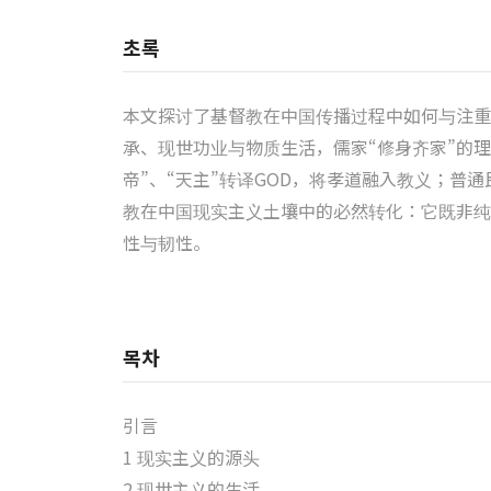
초록
本文探讨了基督教在中国传播过程中如何与注重
承、现世功业与物质生活，儒家“修身齐家”的
帝”、“天主”转译GOD，将孝道融入教义；
教在中国现实主义土壤中的必然转化：它既非纯
性与韧性。
목차
引言
1 现实主义的源头
2 现世主义的生活