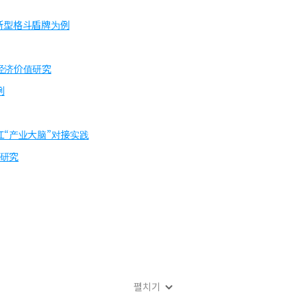
新型格斗盾牌为例
经济价值研究
例
江“产业大脑”对接实践
计研究
펼치기
究——基于沙雅县的实证分析