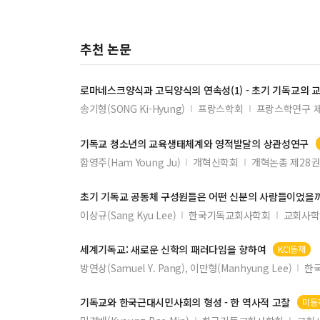
大学钢琴表演专业教学中多元化风格作品的融合与实
在泰高校思政教育与“板桥竹风”廉洁文化品牌深度融
추천 논문
基层矛盾纠纷化解的多元协同与善治实现
新时代煤炭企业加强产业工人队伍建设的有效对策
로마네스크양식과 고딕양식의 연속성(1) - 초기
기독교
의 교
突发公共卫生事件下边境地区韧性治理的实现路径与
송기형(SONG Ki-Hyung)
프랑스학회
프랑스학연구 제
构建烟草行业党员干部人才培养长效机制的策略研究
数字化时代延安木刻版画的传承困境与创新传播路径
기독교
청소년의 교육생태체계와 영적발달의 상관성연구
함영주(Ham Young Ju)
개혁신학회
개혁논총 제28권
基于人工智能知识图谱的《工程测量学》一流课程建
农民工子女教育公平的社会工作介入研究
초기
기독교
공동체 구성원들은 어떤 신분의 사람들이었을까
“互联网＋”背景下大学英语混合教学模式探究
이상규(Sang Kyu Lee)
한국기독교회사학회
교회사학
贫困地区家庭暴力受害者的社会支持需求与社工服务
세계
기독교
: 새로운 신학의 패러다임을 향하여
KCI등재
社交媒体视域下大学生网络思想政治教育的挑战与对
방연상(Samuel Y. Pang), 이만형(Manhyung Lee)
한
民非企业多元资金来源渠道拓展及有效配置策略研究
北部湾港物流要素对广西进出口贸易的影响及发展趋
기독교
와 한국근대시민사회의 형성 - 한 역사적 고찰
미등