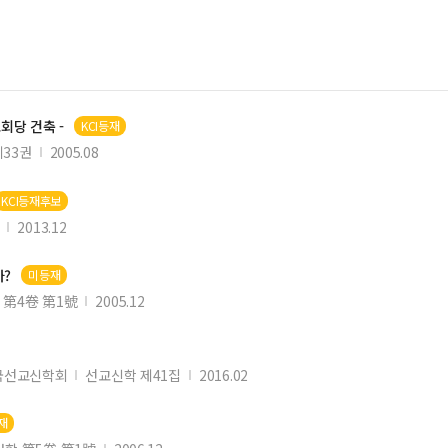
践
合的实践与思考
회당 건축 -
KCI등재
困境
33권
2005.08
KCI등재후보
2013.12
设研究
?
미등재
 第4卷 第1號
2005.12
研究
策
국선교신학회
선교신학 제41집
2016.02
势分析
재