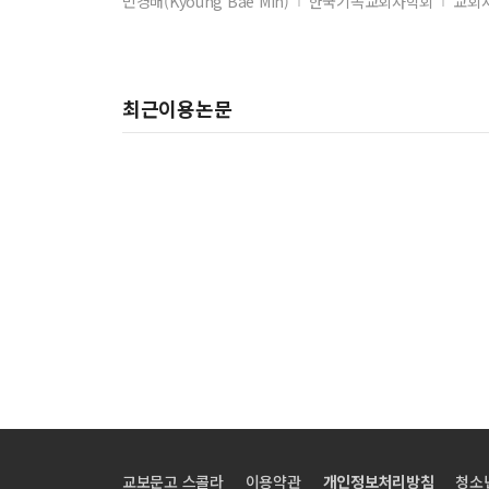
민경배(Kyoung Bae Min)
한국기독교회사학회
교회사
共享单车头盔配备与使用的现状、问题及治理对策
余华《第七天》中小人物命运的悲剧性演绎
宁波市独居青年女性生活现状与需求调研及对策研究
최근이용논문
法治保障视角下健全铸牢中华民族共同体意识制度机
新媒体时代广播电视编导工作的改进策略
社工干预在犯罪青少年重返社会过程中的心理调适效
现实主义与现世主义：基督教的中国版本
基于深度学习的多模态大数据特征融合与智能分析算
基于PDCA 循环模型的滥用人工智能生成内容的法律
论《月牙儿》的思想内涵与艺术特征
税收政策与社会福利最大化的理论分析
中国近现代史重要事件对当代社会的影响分析
교보문고 스콜라
이용약관
개인정보처리방침
청소