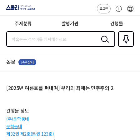
로그인
스콜라
고
ENG
SCHOLAR 학
객
지사·교보문고
주제분류
발행기관
간행물
센
터
검색
즐겨찾
기
0
논문
전문잡지
[2025년 여름호를 펴내며] 우리의 최애는 민주주의 2
간행물 정보
(주)문학동네
문학동네
제32권 제2호(통권 123호)