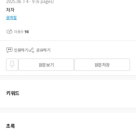
2025.06
4 - 9 (6 pages)
저자
권희철
이용수
98
인용하기
공유하기
즐겨
원문보기
원문저장
찾기
키워드
초록