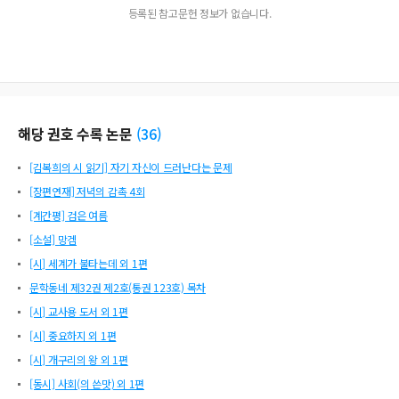
등록된 참고문헌 정보가 없습니다.
해당 권호 수록 논문
(
36
)
[김복희의 시 읽기] 자기 자신이 드러난다는 문제
[장편연재] 저녁의 감촉 4회
[계간평] 검은 여름
[소설] 망겜
[시] 세계가 불타는데 외 1편
문학동네 제32권 제2호(통권 123호) 목차
[시] 교사용 도서 외 1편
[시] 중요하지 외 1편
[시] 개구리의 왕 외 1편
[동시] 사회(의 쓴맛) 외 1편