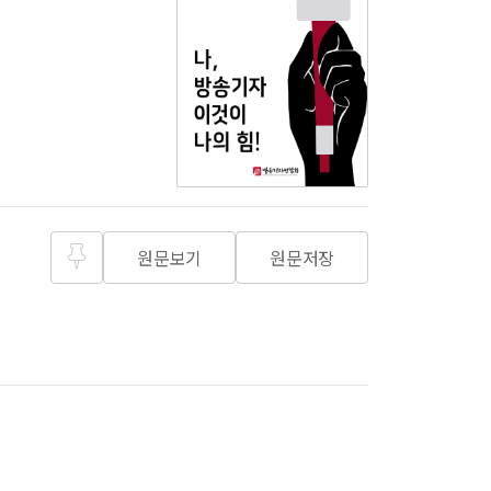
원문보기
원문저장
즐겨찾
기