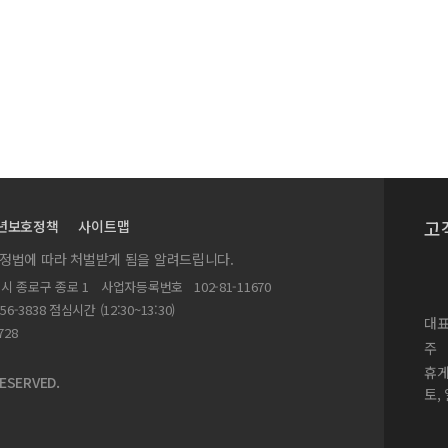
노동자 불법을 삽니다’〉
프로필까지!
, 누가 ‘개미’를 배신했는가’〉
 연속보도〉
을 묻다〉
고
년보호정책
사이트맵
실정법에 따라 처벌받게 됨을 알려드립니다.
 보니 ‘교수’... 구멍 난 산학협력〉
별시 종로구 종로 1
사업자등록번호
102-81-11670
도〉
156-3838 점심시간 (12:30~13:30)
대표
 지역이 아픕니다’〉
728
주
휴
ESERVED.
토,
 얼마나 될까요?