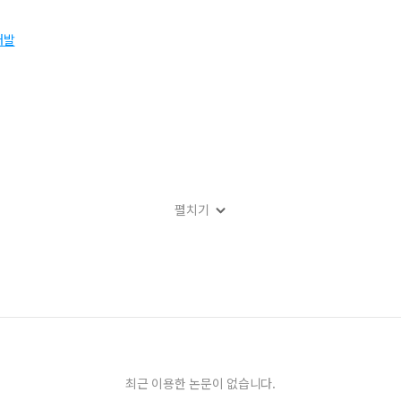
개발
펼치기
름 추적 보도〉
속보도〉
찾아라’〉
〉
최근 이용한 논문이 없습니다.