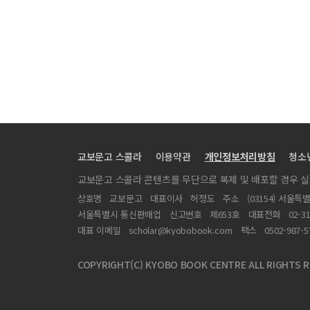
신임 기자협회장
[지역기획보도 부문] 제158회 〈시사기획창 ‘급구 이주
방송기자연합회 강령
[특집] 내 기자생활의 원천은 운동! 서핑부터 복싱, 바디
[경제보도 부문] 제157회 〈스트레이트 ‘동학개미운동 1년
[경제보도 부문] 제158회 〈감춰진 산재, 화장실 직업병
[뉴미디어 부문] 제158회 〈개인형 이동장치 PM, 공존
교보문고 스콜라
이용약관
개인정보처리방침
청소
[만만한 릴레이] 누가 대통령이 되더라도
교보문고 스콜라 콘텐츠를 무단으로 복제 및 배포할 경우 
[지역뉴스 부문] 제157회 〈교육부 사업 따낸 ‘사장’, 알고
상호명
교보문고
대표이사
허정도
주소
(03154) 서울특
[지역뉴스 부문] 제158회 〈교육 예산 낭비실태 연속보
서울특별시 통신판매업
신고번호
제653호
대표전화
02-3
[지역기획보도 부문] 제157회 〈다큐멘터리 ‘의료공백,
대표 이메일
scholar@kyobobook.com
팩스
0502-987-5
심사평
COPYRIGHT(C) KYOBO BOOK CENTRE ALL RIGHTS R
[발행인 칼럼] ‘변해야 산다!’ 우리 언론에게 남은 시간은
[만만한 릴레이] 오늘 뭘 먹지?