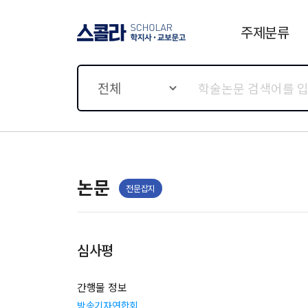
주제분류
스콜라 SCHOLAR 학지사·
교보문고
전체
논문
전문잡지
심사평
간행물 정보
방송기자연합회