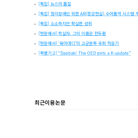
[특집] 뉴스의 품질
[특집] 청각장애인 위한 AR(증강현실) 수어통역 시스템 
[특집] 소소하지만 확실한 성취
[현장에서] 학살자, 그의 이름은 전두환
[현장에서] ‘육아대디’의 고군분투 국회 적응기
[특별기고] “Daebak! The OED gets a K-update”
임현식 기자의 포토에세이
[특별기고] 지식 나눔으로 사회 공헌하는 ‘SBS D포럼’
방송기자가 쓴 책
[뉴스 부문] 제157회 〈대장동 사건 핵심 인물 및 돈 흐
최근이용논문
[뉴스 부문] 제158회 〈잇단경찰부실대응사건 최초 연
[기획보도 부문] 제157회 〈시사기획 창 ‘Mr.병원왕을 
[기획보도 부문] 제158회 〈탐사K ‘국제 행사의 비밀’〉
[뉴미디어 부문] 제157회 〈전세를 구했다, 꿈을 잃었다