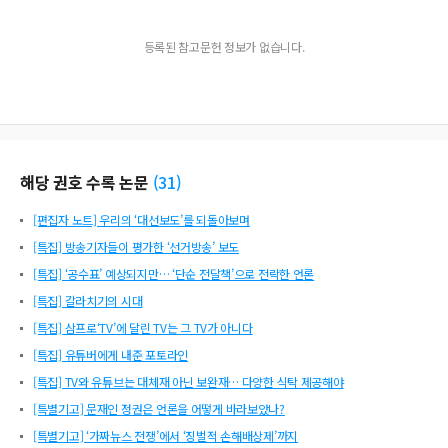
등록된 참고문헌 정보가 없습니다.
해당 권호 수록 논문
(
31
)
[편집자 노트] 우리의 ‘대선보도’를 되돌아보며
[특집] 방송기자들이 평가한 ‘선거방송’ 보도
[특집] ‘공수표’ 예상되지만… ‘단순 전달책’으로 전락한 언론
[특집] 갈라치기의 시대
[특집] 삼프로‘TV’에 달린 TV는 그 TV가 아니다
[특집] 유튜버에게 내준 포토라인
[특집] TV와 유튜브는 대체재 아닌 보완재… 다양한 식탁 제공해야
[특별기고] 문재인 정권은 언론을 어떻게 바라보았나?
[특별기고] ‘가짜뉴스 전쟁’에서 ‘징벌적 손해배상제’까지