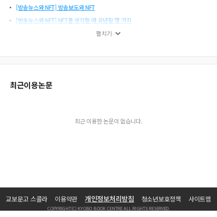
[방송뉴스와 NFT] 방송보도와 NFT
[방송뉴스와 NFT] NFT를 생각할 때 유념할 몇 가지
방송기자가 쓴 책
펼치기
[방송계 신문물] 가상의 시대, 가상 기자가 등장했다
[뉴스혁신 부문] 제160회 〈우리 동네 대선 이야기〉
[지역기획보도 부문] 제159회 〈보행死, 사람이 치였다〉
최근이용논문
[현장에서] 현장을 지키는 사람들
[현장에서] 위기의 연속
이윤성 기자의 포토에세이
최근 이용한 논문이 없습니다.
[기획보도 부문] 제159회 〈‘3D프린터와 암’ 2부작〉
[지역뉴스 부문] 제159회 〈‘老工은 왜 거기 있었나’ 이일산업 폭발의 진실〉
[경제보도 부문] 제159회 〈공공기관 고졸 채용, 대거 퇴사하는 인턴들〉
[지역기획보도 부문] 제160회 〈“의원인가, 업자인가?” 전북지방의회 이해충돌 실
태보고서〉
심사평
개인정보처리방침
교보문고 스콜라
이용약관
청소년보호정책
사이트맵
연합회 소식
COPYRIGHT(C) KYOBO BOOK CENTRE ALL RIGHTS RESERVED.
[만만한 릴레이] 코로나 시대의 금주 일지