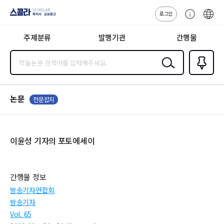
로그인
스콜라
고
ENG
SCHOLAR 학
객
지사·교보문고
주제분류
발행기관
간행물
센
터
검색
즐겨찾
기
0
논문
전문잡지
이윤성 기자의 포토에세이
간행물 정보
방송기자연합회
방송기자
Vol. 65