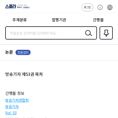
로그인
스콜라
고
ENG
SCHOLAR 학
객
지사·교보문고
주제분류
발행기관
간행물
센
터
검색
즐겨찾
기
0
논문
전문잡지
방송기자 제53권 목차
간행물 정보
방송기자연합회
방송기자
Vol. 53