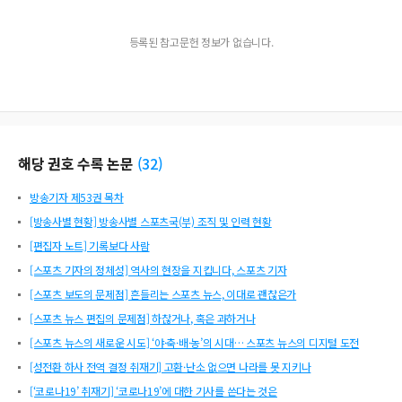
등록된 참고문헌 정보가 없습니다.
해당 권호 수록 논문
(
32
)
방송기자 제53권 목차
[방송사별 현황] 방송사별 스포츠국(부) 조직 및 인력 현황
[편집자 노트] 기록보다 사람
[스포츠 기자의 정체성] 역사의 현장을 지킵니다, 스포츠 기자
[스포츠 보도의 문제점] 흔들리는 스포츠 뉴스, 이대로 괜찮은가
[스포츠 뉴스 편집의 문제점] 하찮거나, 혹은 과하거나
[스포츠 뉴스의 새로운 시도] ‘야·축·배·농’의 시대… 스포츠 뉴스의 디지털 도전
[성전환 하사 전역 결정 취재기] 고환·난소 없으면 나라를 못 지키나
[‘코로나19’ 취재기] ‘코로나19’에 대한 기사를 쓴다는 것은