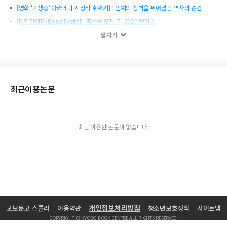
[영화 ‘기생충’ 아카데미 시상식 취재기] 1인치의 장벽을 뛰어넘는 역사의 순간
[디지털이다(Being Digital)] 총선을 향한 길, 2020 뺏지쇼
임현식 기자의 포토에세이
펼치기
방송기자가 쓴 책
[뉴스에 QR코드를 담다] 방송 리포트의 ‘확장’ 새로운 ‘시도’
[KAL 858기 추정 동체 최초 발견] 관심에서 우연히 시작된 KAL 858기 동체 확인 취
재
최근이용논문
[독일 베를린 자유대학 ‘유러피언 저널리즘 펠로우십’ 연수기] ‘유럽의 언론’을 보다
[뉴스 부문] 제135회 <하고 싶어도 못하는 조혈모세포 기증>
[뉴스 부문] 제136회 <살릴 수 있었던 죽음, 권역외상센터의 좌절>
최근 이용한 논문이 없습니다.
[기획보도 부문] 제135회 <두 번 버림받은 아이들>
[기획보도 부문] 제136회 <국회감시 프로젝트 K ‘의원과 상’ 연속보도>
[뉴미디어 부문] 제135회 <전자발찌, 이렇게 뚫렸다>
[지역뉴스 부문] 제135회 <조현병 불안사회 해법은?>
[지역뉴스 부문] 제136회 <국내최초 고래부검의 민낯>
개인정보처리방침
교보문고 스콜라
이용약관
청소년보호정책
사이트맵
[지역기획보도 부문] 제136회 <제주 지하수 침묵의 경고>
COPYRIGHT(C) KYOBO BOOK CENTRE ALL RIGHTS RESERVED.
[만만한 릴레이] 골병 든 기자의 재활분투기