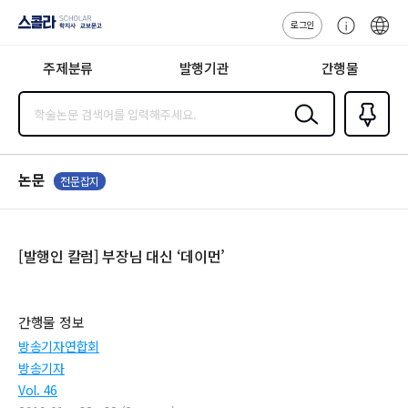
로그인
스콜라
고
ENG
SCHOLAR 학
객
지사·교보문고
주제분류
발행기관
간행물
센
터
검색
즐겨찾
기
0
논문
전문잡지
[발행인 칼럼] 부장님 대신 ‘데이먼’
간행물 정보
방송기자연합회
방송기자
Vol. 46