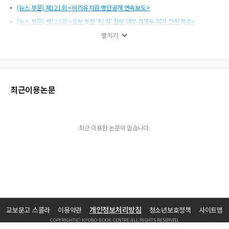
[뉴스 부문] 제121회 <비리유치원 명단공개 연속보도>
[뉴스 부문] 제122회 <울분 토한 ‘팀 킴’ 컬링 대부 김경두 일가 전횡 폭로>
[기획보도 부문] 제121회 <삼성 차명 부동산과 흔들린 조세정의>
펼치기
[기획보도 부문] 제122회 <아찔한 브레이크 결함… 그들은 알고 있었다>
[경제보도 부문] 제122회 <보험의 배신 연속보도>
[뉴미디어 부문] 제122회 <사라진 방화·화재 조사의 불편한 진실>
최근이용논문
[지역뉴스 부문] 제121회 <강원 수출 플랫폼, 그 화려한 허상>
[지역뉴스 부문] 제121회 <‘사고처리 떠넘기고 합의금 빼돌리고’ 대전 시내버스 비
리 백태>
[지역뉴스 부문] 제122회 <석포제련소 주민건강 영향 조사결과 단독 및 연속보도>
최근 이용한 논문이 없습니다.
[지역기획보도 부문] 제121회 <여순사건 70년 특별기획 ‘낙인’>
[만만한 릴레이] 그립고, 그립고, 그립다
연합회 소식
[발행인 칼럼] 부장님 대신 ‘데이먼’
[새로운 얼굴 ‘KBS 뉴스9의 새 앵커’] 9시 뉴스, 옳은 습관의 길
개인정보처리방침
교보문고 스콜라
이용약관
청소년보호정책
사이트맵
[편집자 노트] 첫새벽 얼음물
COPYRIGHT(C) KYOBO BOOK CENTRE ALL RIGHTS RESERVED.
[새로운 마음 ‘앵커로서 맞는 새해’] 정상화 뉴스 1년… 이젠 탐험에 나선다