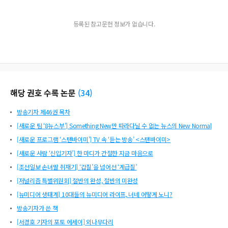
등록된 참고문헌 정보가 없습니다.
해당 권호 수록 논문
(
34
)
방송기자 제46권 목차
[새로운 팀 ‘8뉴스부’] Something New만 따라다닐 수 없는 뉴스의 New Normal
[새로운 프로그램 ‘스탠바이미’] TV 속 ‘듣는 방송’ <스탠바이미>
[새로운 사람 ‘신입기자’] 한 마디가 간절한 지금 마음으로
[조선일보 손녀딸 취재기] ‘갑질’을 넘어선 ‘계급질’
[저널리즘 특별위원회] 절반의 완성, 절반의 미완성
[뉴미디어 생태계] 10대들의 뉴미디어 라이프, 너네 어떻게 노니?
방송기자가 쓴 책
[서경호 기자의 포토 에세이] 외나무다리