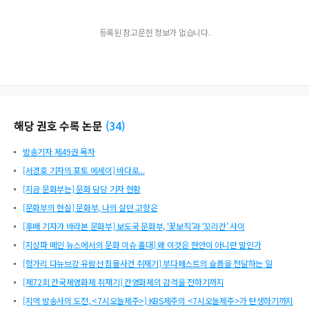
등록된 참고문헌 정보가 없습니다.
해당 권호 수록 논문
(
34
)
방송기자 제49권 목차
[서경호 기자의 포토 에세이] 바다로...
[지금 문화부는] 문화 담당 기자 현황
[문화부의 현실] 문화부, 나의 살던 고향은
[후배 기자가 바라본 문화부] 보도국 문화부, ‘꽃보직’과 ‘꼬리칸’ 사이
[지상파 메인 뉴스에서의 문화 이슈 홀대] 왜 이것은 현안이 아니란 말인가
[헝가리 다뉴브강 유람선 침몰사건 취재기] 부다페스트의 슬픔을 전달하는 일
[제72회 칸국제영화제 취재기] 칸영화제의 감격을 전하기까지
[지역 방송사의 도전, <7시오늘제주>] KBS제주의 <7시오늘제주>가 탄생하기까지