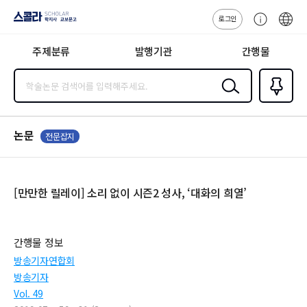
로그인
스콜라
고
ENG
SCHOLAR 학
객
지사·교보문고
주제분류
발행기관
간행물
센
터
검색
즐겨찾
기
0
논문
전문잡지
[만만한 릴레이] 소리 없이 시즌2 성사, ‘대화의 희열’
간행물 정보
방송기자연합회
방송기자
Vol. 49