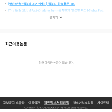
[방탄소년단 웸블리 공연 취재기] ‘웸블리’ 하늘 뚫은 BTS
[The Sixth Global Fact-Checking Summit 참관기] ‘글로벌 팩트 6Global Fact
6’를 가다
펼치기
[뉴스 부문] 제128회 <하룻밤 새 사라진 수술실 CCTV 법안>
방송기자가 쓴 책
[저널리즘 특별위원회] 보도국, ‘소통’ 없는 아우성?
[기획보도 부문] 제127회 <3·1운동 계보도, 임정 사진 최초 발굴 연속보도>
최근이용논문
[기획보도 부문] 제127회 <문화예술계 부당 관행 연속 기획 ‘장미와 빵’>
[기획보도 부문] 제128회 <대한민국 마약을 말하다 연속보도>
[경제보도 부문] 제128회 <청약 이자 미지급 사태>
최근 이용한 논문이 없습니다.
[지역뉴스 부문] 제128회 <‘공공임대 아파트는 건설사 먹잇감?’ 연속보도>
[뉴미디어 부문] 제128회 <스쿨 미투는 졸업하지 않았다>
[영상취재 부문] 제128회 <人터View 시리즈–백기완, 문정현 연작>
[지역뉴스 부문] 제127회 <대학병원 의료 기록 조작 의혹 단독 및 연속보도>
[지역기획보도 부문] 제127회 <전두환 부마항쟁 진압 최초확인>
개인정보처리방침
교보문고 스콜라
이용약관
청소년보호정책
사이트맵
[지역기획보도 부문] 제128회 <노인 복지단체 검은 비리 의혹 및 인권 실태 연속보
도>
COPYRIGHT(C) KYOBO BOOK CENTRE ALL RIGHTS RESERVED.