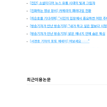
[진단] 소셜미디어 뉴스 유통 시대의 빛과 그림자
[진화하는 영상 장비] 카메라의 패러다임 전환
[최승호를 기다리며] “시민의 입장에서 중요하면 어떤 주제
[방송기자가 만난 방송기자] “내가 하고 싶은 말보다 시
[방송기자가 만난 방송기자] 밝은 에너지 안에 숨은 뚝심
[서경호 기자의 포토 에세이] 여보세요……”
[국정원 해킹] 국정원 해킹 의혹은 어떻게 밝혀졌나?
[국정원 해킹] ‘침묵 경쟁’ 보다는 ‘퍼즐 맞추기’ 협업을!
[롯데 경영권 분쟁] 왕자의 난과 황제 경영 사이에서
[KBS 이사회, 방문진 이사 선임] 공영방송 이사회, ‘이념
최근이용논문
[해외 통신 : 독일] 언론 탄압 나선 검찰총장, 해임되다
방송기자가 쓴 책
[뉴스 부문] 제83회 이달의 방송기자상 <인분 교수 사건>
[뉴스 부문] 제83회 이달의 방송기자상 <대장균 떡볶이>