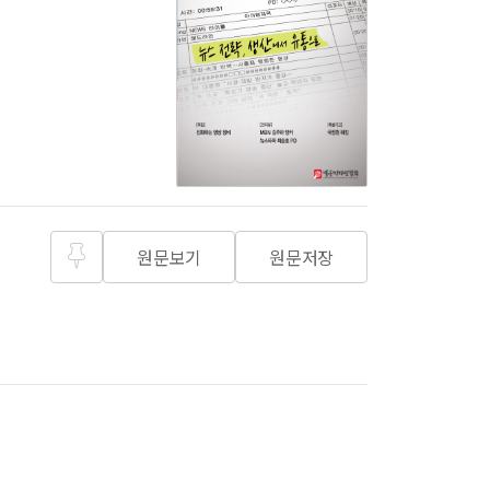
원문보기
원문저장
즐겨찾
기