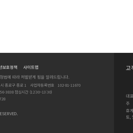
사업인가 ‘떴다방 포교당’>
소독약이 사람 잡는다>
통시장, 아주 특별한 동거>
이 아닌 ‘출소’인 것처럼…
고
년보호정책
사이트맵
실정법에 따라 처벌받게 됨을 알려드립니다.
별시 종로구 종로 1
사업자등록번호
102-81-11670
156-3838 점심시간 (12:30~13:30)
대표
728
주
를 극복하려면?
휴
ESERVED.
토,
년?