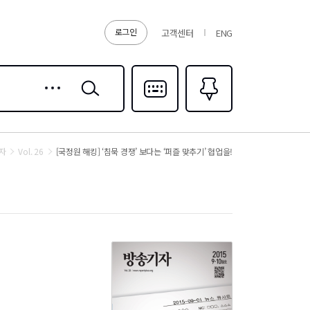
로그인
고객센터
ENG
상세
검색
검색
다국어입력
즐겨찾기
0
자
Vol. 26
[국정원 해킹] ‘침묵 경쟁’ 보다는 ‘퍼즐 맞추기’ 협업을!