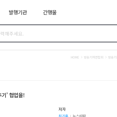
발행기관
간행물
HOME
방송기자연합회
방송기
추기’ 협업을!
저자
최기훈
뉴스타파