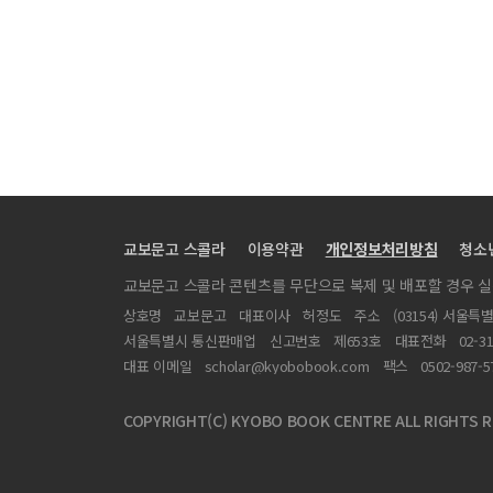
[기획다큐 부문] 제83회 이달의 방송기자상 <종교인가, 
[지역보도 부문/기획다큐] 제82회 이달의 방송기자상 <
심사위원들의 평가
[지역보도 부문/기획다큐] 제83회 이달의 방송기자상 <전
[특별기고] 교도소 ‘수감’이 아니라 ‘수용’입니다. ‘출옥’
[제주MBC 보도국] 작지만, 강하다
[2015 빅데이터 저널리즘(미국)] 수집·정제에서 분석까지
교보문고 스콜라
이용약관
개인정보처리방침
청소
[나의 육아] 나 ‘육휴’ 해본 남자야!
교보문고 스콜라 콘텐츠를 무단으로 복제 및 배포할 경우 
[나의 육아] 누군가의 세상이 된다는 건…
상호명
교보문고
대표이사
허정도
주소
(03154) 서울특
[나의 육아] 딸들과 함께 하는 인생 2막
서울특별시 통신판매업
신고번호
제653호
대표전화
02-3
[나의 육아] 조금만 더 기다려 준다면
대표 이메일
scholar@kyobobook.com
팩스
0502-987-5
[박광식 기자의 건강 이야기] 기자의 숙명 ‘폭탄주’, 숙취
COPYRIGHT(C) KYOBO BOOK CENTRE ALL RIGHTS R
[발행인 칼럼] 광복 70년, 분단 70년… 새로운 대결의 원
[해외 동향] BBC·CNN의 뉴스 유통 다변화 전략