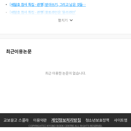
[세월호 참사 특집 - 관행] 받아쓰기, 그리고 남은 것들…
[세월호 참사 특집 - 관행] 포토라인은 ‘윤리라인’
[세월호 참사 특집 - 진단] 미디어 참사의 세 가지 유형
펼치기
[세월호 참사 특집 - 과제] ‘사회적 재난’을 막는 언론의 역할, 심층탐사보도
[세월호 참사 특집 - 토론] 우리는 왜 ‘기레기’가 되었나?
[정유신을 기다리며] 이런 사람 또 없습니다
최근이용논문
[이용마를 기다리며] 해직기자, 강단에 서다
[서경호 기자의 포토 에세이] 세월… 그리고 흔적…
[방송기자가 만난 방송기자] 카메라를 켜지 않을 때도 이야기는 계속된다
최근 이용한 논문이 없습니다.
방송기자가 쓴 책
[크롬캐스트] 손 안의 영상, 이제 TV로 봅니다
[유튜브·SNS 활용사례] 목마른 기자의 우물 파기
[뉴스부문] 제69회 이달의 방송기자상 <전쟁지휘부 합참설계도 외부유출> 연속보
도
심사위원들의 평가
개인정보처리방침
교보문고 스콜라
이용약관
청소년보호정책
사이트맵
[지금, 우리는] <대구MBC 보도국> ‘지역민의 희망에너지’
COPYRIGHT(C) KYOBO BOOK CENTRE ALL RIGHTS RESERVED.
[기획다큐부문] 제68회 이달의 방송기자상 시사기획 창 <군 성폭력 보고서>