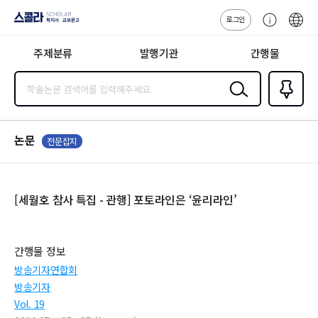
로그인
스콜라
고
ENG
SCHOLAR 학
객
지사·교보문고
주제분류
발행기관
간행물
센
터
검색
즐겨찾
기
0
논문
전문잡지
[세월호 참사 특집 - 관행] 포토라인은 ‘윤리라인’
간행물 정보
방송기자연합회
방송기자
Vol. 19