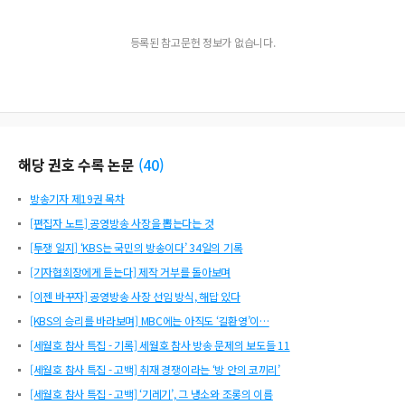
등록된 참고문헌 정보가 없습니다.
해당 권호 수록 논문
(
40
)
방송기자 제19권 목차
[편집자 노트] 공영방송 사장을 뽑는다는 것
[투쟁 일지] ‘KBS는 국민의 방송이다’ 34일의 기록
[기자협회장에게 듣는다] 제작 거부를 돌아보며
[이젠 바꾸자] 공영방송 사장 선임 방식, 해답 있다
[KBS의 승리를 바라보며] MBC에는 아직도 ‘길환영’이…
[세월호 참사 특집 - 기록] 세월호 참사 방송 문제의 보도들 11
[세월호 참사 특집 - 고백] 취재 경쟁이라는 ‘방 안의 코끼리’
[세월호 참사 특집 - 고백] ‘기레기’, 그 냉소와 조롱의 이름