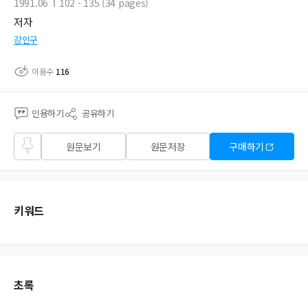
1991.06
102 - 135 (34 pages)
저자
강인구
이용수
116
인용하기
공유하기
즐겨
원문보기
원문저장
구매하기
찾기
키워드
초록