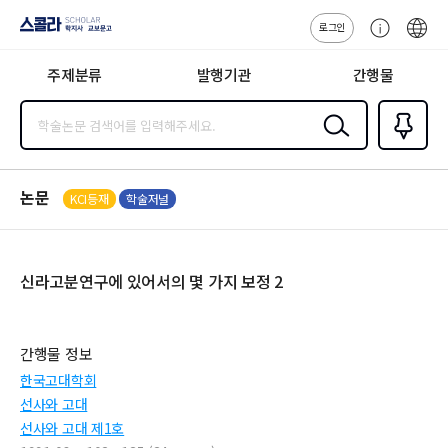
로그인
스콜라
고
ENG
SCHOLAR 학
객
지사·교보문고
주제분류
발행기관
간행물
센
터
검색
즐겨찾
기
0
논문
KCI등재
학술저널
신라고분연구에 있어서의 몇 가지 보정 2
간행물 정보
한국고대학회
선사와 고대
선사와 고대 제1호