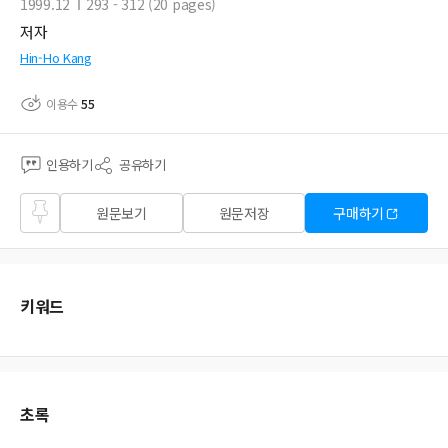
1999.12
293 - 312 (20 pages)
저자
Hin-Ho Kang
이용수
55
인용하기
공유하기
즐겨
원문보기
원문저장
구매하기
찾기
키워드
초록