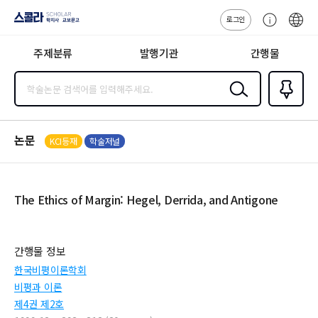
로그인
스콜라
고
ENG
SCHOLAR 학
객
지사·교보문고
주제분류
발행기관
간행물
센
터
검색
즐겨찾
기
0
논문
KCI등재
학술저널
The Ethics of Margin: Hegel, Derrida, and Antigone
간행물 정보
한국비평이론학회
비평과 이론
제4권 제2호