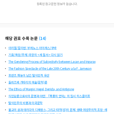
등록된 참고문헌 정보가 없습니다.
해당 권호 수록 논문
(
14
)
아리엘/칼리반: 부에노스 아이레스/쿠바
기호/욕망/주체: 라깡의 <세 질서> 다시 읽기
The Gendering Process of Subjectivity between Lacan and Irigaray
The Fashion Spectacle of the Late 20th Century a la F. Jameson
프란츠 파농이 남긴 탈식민적 유산
들뢰즈와 가타리의 예술(문학)론
The Ethics of Margin: Hegel, Derrida, and Antigone
식민담론으로서의 문명과 야만: 『폭풍의 언덕』의 집시 히스클리프
탈식민주의 비평과 미국문학
불교의 공과 데리다의 디페랑스, 그리고 타자(성)의 문제: 생태-여성주의적 조망 -새