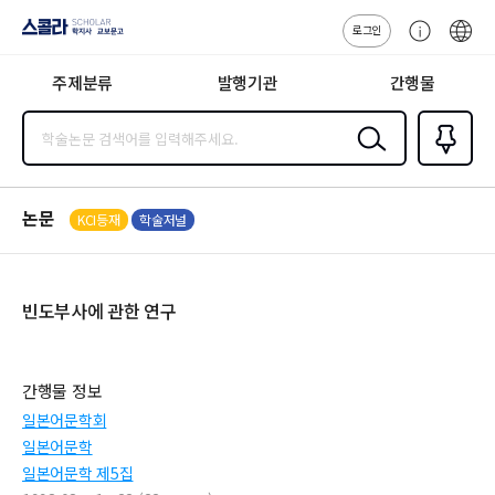
로그인
스콜라
고
ENG
SCHOLAR 학
객
지사·교보문고
주제분류
발행기관
간행물
센
터
검색
즐겨찾
기
0
논문
KCI등재
학술저널
빈도부사에 관한 연구
간행물 정보
일본어문학회
일본어문학
일본어문학 제5집