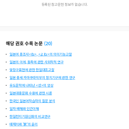
등록된 참고문헌 정보가 없습니다.
해당 권호 수록 논문
(
20
)
일본어 종조사<ね>, <よね>의 의미기능고찰
일본의 이에, 동족에 관한 사회학적 연구
맞장구표현에 관한 한일대조고찰
일본 중세 카마쿠라막부의 정치기구에 관한 연구
유도문학에 나타난 <성>의 양상
일본대중문화 수용에 관한 시론
한국인 일본어학습자의 질문 분석
일차 배해와 인간이해
한일천지기원신화의 비교연구
태재치와 '家'의 윤리