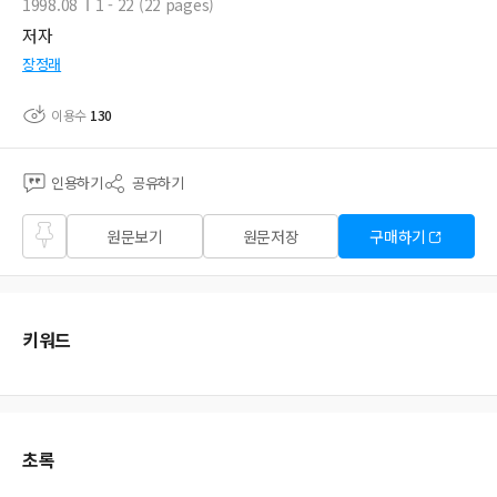
1998.08
1 - 22 (22 pages)
저자
장정래
이용수
130
인용하기
공유하기
즐겨
원문보기
원문저장
구매하기
찾기
키워드
초록