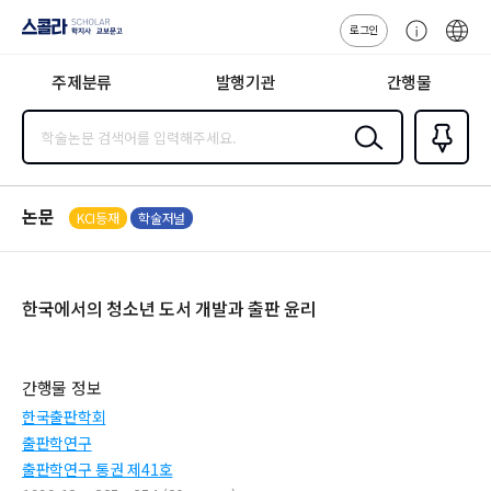
로그인
스콜라
고
ENG
SCHOLAR 학
객
지사·교보문고
주제분류
발행기관
간행물
센
터
검색
즐겨찾
기
0
논문
KCI등재
학술저널
한국에서의 청소년 도서 개발과 출판 윤리
간행물 정보
한국출판학회
출판학연구
출판학연구 통권 제41호