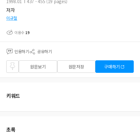
1998.01
437 - 455 (19 pages)
저자
이규철
이용수
19
인용하기
공유하기
즐겨
원문보기
원문저장
구매하기
찾기
키워드
초록