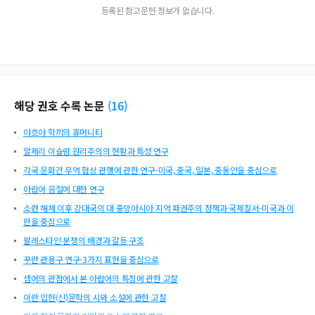
등록된 참고문헌 정보가 없습니다.
해당 권호 수록 논문
(
16
)
야흐야 학끼의 휴머니티
알제리 이슬람 원리주의의 현황과 특성 연구
각국 문화간 무역 협상 관행에 관한 연구-미국, 중국, 일본, 중동인을 중심으로
아랍어 음절에 대한 연구
소련 해체 이후 강대국의 대 중앙아시아 지역 패권주의 정책과 국제질서-미국과 이
란을 중심으로
팔레스타인 분쟁의 배경과 갈등 구조
꾸란 관용구 연구-3가지 표현을 중심으로
셈어의 관점에서 본 아랍어의 특징에 관한 고찰
이란 입헌(신)문학의 시와 소설에 관한 고찰