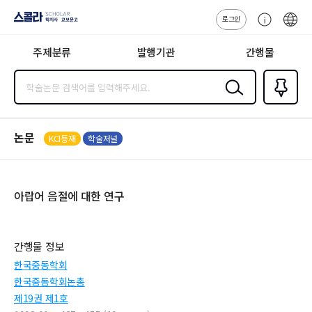
로그인
스콜라
고
ENG
SCHOLAR 학
객
지사·교보문고
주제분류
발행기관
간행물
센
터
검색
즐겨찾
기
0
논문
KCI등재
학술저널
아랍어 음절에 대한 연구
간행물 정보
한국중동학회
한국중동학회논총
제19권 제1호