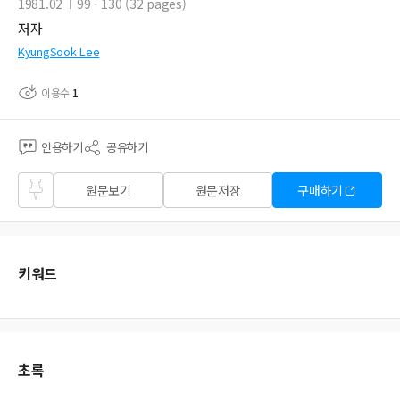
1981.02
99 - 130 (32 pages)
저자
KyungSook Lee
이용수
1
인용하기
공유하기
즐겨
원문보기
원문저장
구매하기
찾기
키워드
초록