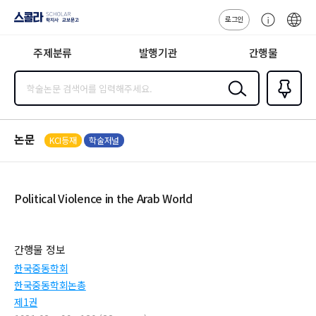
로그인
스콜라
고
ENG
SCHOLAR 학
객
지사·교보문고
주제분류
발행기관
간행물
센
터
검색
즐겨찾
기
0
논문
KCI등재
학술저널
Political Violence in the Arab World
간행물 정보
한국중동학회
한국중동학회논총
제1권