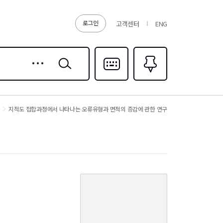
로그인
고객센터
ENG
상세
검색
검색
다국어입력
즐겨찾기
0
지적도 접합과정에서 나타나는 오류유형과 면적의 증감에 관한 연구
커
버
이
미
지
없