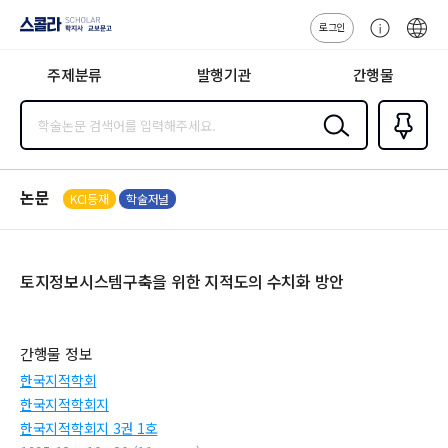
로그인
스콜라
고
ENG
SCHOLAR 학
객
지사·교보문고
주제분류
발행기관
간행물
센
터
검색
즐겨찾
기
0
논문
KCI등재
학술저널
토지정보시스템구축을 위한 지적도의 수치화 방안
간행물 정보
한국지적학회
한국지적학회지
한국지적학회지 3권 1호