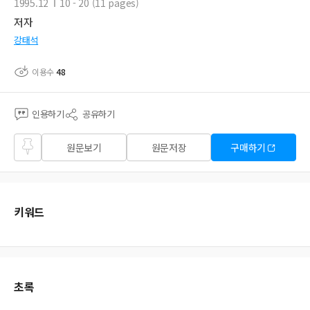
1995.12
10 - 20 (11 pages)
저자
강태석
이용수
48
인용하기
공유하기
즐겨
원문보기
원문저장
구매하기
찾기
키워드
초록