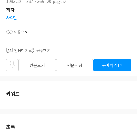
1993.12
337 - 366 (20 pages)
저자
사희만
이용수
51
인용하기
공유하기
즐겨
원문보기
원문저장
구매하기
찾기
키워드
초록