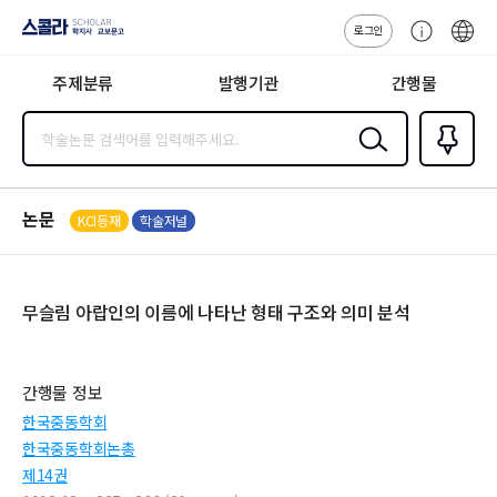
로그인
스콜라
고
ENG
SCHOLAR 학
객
지사·교보문고
주제분류
발행기관
간행물
센
터
검색
즐겨찾
기
0
논문
KCI등재
학술저널
무슬림 아랍인의 이름에 나타난 형태 구조와 의미 분석
간행물 정보
한국중동학회
한국중동학회논총
제14권