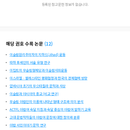
등록된 참고문헌 정보가 없습니다.
해당 권호 수록 논문
(
12
)
이슬람원리주의자의 지하드(Jihad) 운동
따하 후세인의 서술 유형 연구
이집트의 무슬림형제당과 이슬람사회운동
이스라엘ㆍ팔레스타인 평화협정과 한국의 경제협력 방향
압바시야 초기의 무으타질라 문학과 사상
이슬람과 아시아의 종교 (비교 연구)
무슬림 아랍인의 이름에 나타난 형태 구조와 의미 분석
ACTFL 아랍어 숙달 지침과 숙달 중심의 아랍어 말하기 교육
고대 문법학자들의 아랍어 문장에 대한 정의와 분류
아랍 서민이야기 문학 연구