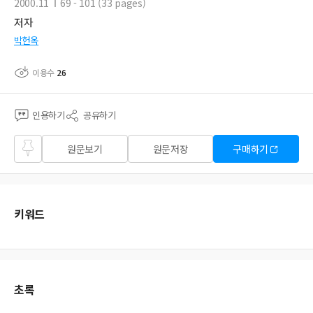
2000.11
69 - 101 (33 pages)
저자
박헌옥
이용수
26
인용하기
공유하기
즐겨
원문보기
원문저장
구매하기
찾기
키워드
초록