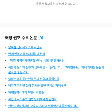
등록된 참고문헌 정보가 없습니다.
해당 권호 수록 논문
(
9
)
남북한 선거제도의 비교연구
반제·반봉건적 토지개혁의 본질
「탈북자정착지원종합센타」 설립 및 운영방안
북한의 물리학 현황과 남북교류 -「물리」지, 「과학원통보」지에 게재된 논문의
분석을 중심으로-
이념논쟁을 통한 민족주의 분열과 통일지향
남북한 저작권 협력 문제를 위한 단계별 정책방안
화해협력시대와 북한사회 변동
북한의 사회주의 헌법상 체제와 통일원칙
한반도평화체제의 구축방안과 그 보장방안의 국제법적 접근