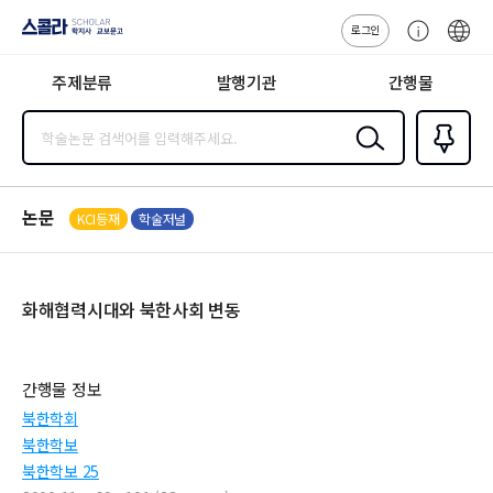
로그인
스콜라
고
ENG
SCHOLAR 학
객
지사·교보문고
주제분류
발행기관
간행물
센
터
검색
즐겨찾
기
0
논문
KCI등재
학술저널
화해협력시대와 북한사회 변동
간행물 정보
북한학회
북한학보
북한학보 25