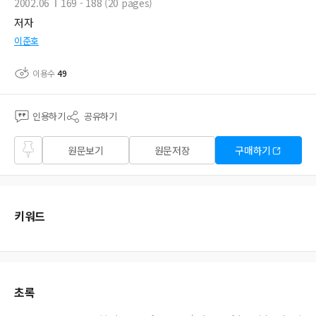
2002.06
169 - 188 (20 pages)
저자
이준호
이용수
49
인용하기
공유하기
즐겨
원문보기
원문저장
구매하기
찾기
키워드
초록