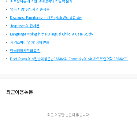
최적성이론에 의한 고대영어의 h-탈락 분석
영국 지명: 침입사의 흔적들
Discourse Familiarity and English Word Order
Jespersen의 관사론
Language Mixing in the Bilingual Child: A Case Study
셰익스피어 영어: 어의 변화
한국영어사학회 회칙
Port-Royal의 <일반이성문법1660>과 Chomsky의 <데까르뜨언어학 1966>*1
최근이용논문
최근 이용한 논문이 없습니다.