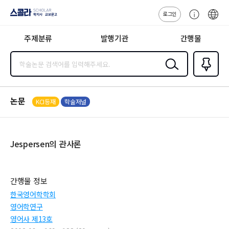
로그인
스콜라
고
ENG
SCHOLAR 학
객
지사·교보문고
주제분류
발행기관
간행물
센
터
검색
즐겨찾
기
0
논문
KCI등재
학술저널
Jespersen의 관사론
간행물 정보
한국영어학학회
영어학연구
영어사 제13호