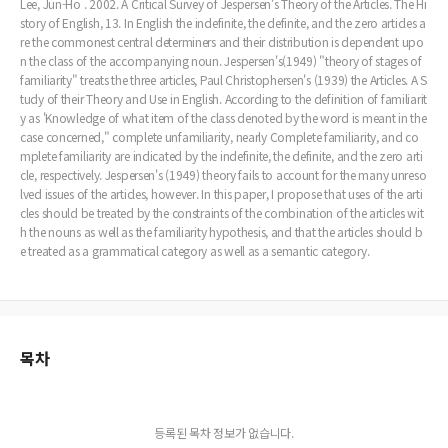
Lee, Jun-Ho . 2002. A Critical Survey of Jespersen's Theory of the Articles. The Hi
story of English, 13. In English the indefinite, the definite, and the zero articles a
re the commonest central determiners and their distribution is dependent upo
n the class of the accompanying noun. Jespersen's(1949) "theory of stages of
familiarity" treats the three articles, Paul Christophersen's (1939) the Articles. A S
tudy of their Theory and Use in English. According to the definition of familiarit
y as 'Knowledge of what item of the class denoted by the word is meant in the
case concerned," complete unfamiliarity, nearly Complete familiarity, and co
mplete familiarity are indicated by the indefinite, the definite, and the zero arti
cle, respectively. Jespersen's (1949) theory fails to account for the many unreso
lved issues of the articles, however. In this paper, I propose that uses of the arti
cles should be treated by the constraints of the combination of the articles wit
h the nouns as well as the familiarity hypothesis, and that the articles should b
e treated as a grammatical category as well as a semantic category.
목차
등록된 목차 정보가 없습니다.