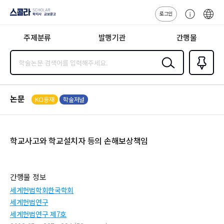
로그인
스콜라
고
ENG
SCHOLAR 학
객
지사·교보문고
주제분류
발행기관
간행물
센
터
검색
즐겨찾
기
0
논문
KCI등재
학술저널
학교사고와 학교설치자 등의 손해보상책임
간행물 정보
세계헌법학회한국학회
세계헌법연구
세계헌법연구 제7호