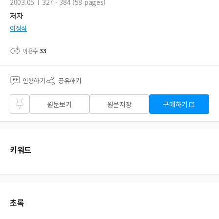
2003.05
327 - 384 (58 pages)
저자
이정식
이용수
33
인용하기
공유하기
즐겨
원문보기
원문저장
구매하기
찾기
키워드
초록