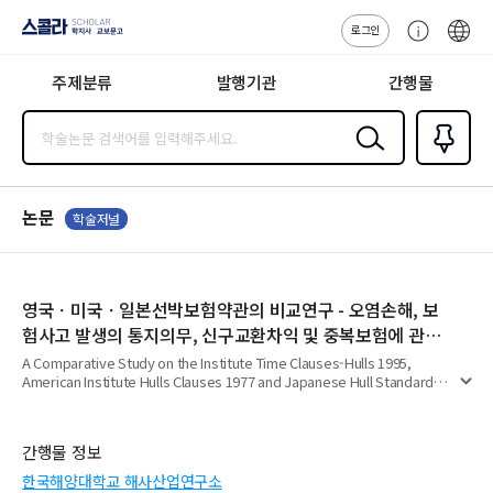
로그인
스콜라
고
ENG
SCHOLAR 학
객
지사·교보문고
주제분류
발행기관
간행물
센
터
검색
즐겨찾
기
0
논문
학술저널
영국ㆍ미국ㆍ일본선박보험약관의 비교연구 - 오염손해, 보
험사고 발생의 통지의무, 신구교환차익 및 중복보험에 관한
규정을 중심으로 -
A Comparative Study on the Institute Time Clauses-Hulls 1995,
American Institute Hulls Clauses 1977 and Japanese Hull Standard
펼
Clauses, 1990
치
기
간행물 정보
한국해양대학교 해사산업연구소