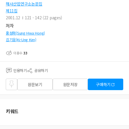
해사산업연구소논문집
제11집
2001.12
121 - 142 (22 pages)
저자
홍성화(Sung-Hwa Hong)
김기웅(Ki-Ung Kim)
이용수
33
인용하기
공유하기
즐겨
원문보기
원문저장
구매하기
찾기
키워드