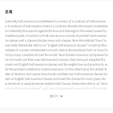
초록
Generally hull insurance is undertaken by means of a contract of hull insuranc
e. A contract of hull insurance here is a contract whereby the insurer undertakes
to indemnify the assured against the loss and damage to the vessel caused by
maritime perils. A contract of hull insurance is consists of printed main insuran
ce clauses and a clause includes many sub-clauses. Now the Institute Time Cla
uses Hulls (hereunder refer to as "English hull insurance clauses") made by the I
nstitute of London Underwriters is much used as the standard form or basic fo
rm by many countries all over the world. Now Korean insurance companies ha
ve not made out their own hull insurance clauses, they have just adopted the
made-out English hull insurance clauses and the english law and practice to so
lve the problems related to marine insurance. On the other hand, the United St
ates of America and Japan have made out their own hull insurance clauses ba
sed on English hull insurance clauses and used the clauses for many years. No
w American is using American Institute Hull Clauses (hereunder refer to as "Ame
rican hull insurance clauses" as its own clauses which was made out by Americ
an Institute of Marine Underwriters in 1977 and Japan is also using its own cla
펼치기
uses named Japanese Hull Standard Clauses(hereunder refer to as "Japanese
hull clauses") which was made out by Japanese Hull Insurance Association in
1990. Therefore the purpose of this study is not only to make a comparative st
udy on English hull insurance clauses 1995, American hull insurance clauses 19