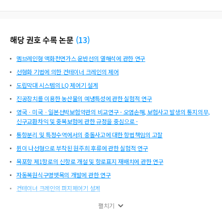
해당 권호 수록 논문
(
13
)
멤브레인형 액화천연가스 운반선의 열해석에 관한 연구
선형화 기법에 의한 컨테이너 크레인의 제어
도립막대 시스템의 LQ 제어기 설계
진공장치를 이용한 농산물의 예냉특성에 관한 실험적 연구
영국ㆍ미국ㆍ일본선박보험약관의 비교연구 - 오염손해, 보험사고 발생의 통지의무,
신구교환차익 및 중복보험에 관한 규정을 중심으로 -
통항분리 및 특정수역에서의 충돌사고에 대한 항법책임의 고찰
퓐이 나선형으로 부착된 원주희 후류에 관한 실험적 연구
목포항 제1항로의 신항로 개설 및 항로표지 재배치에 관한 연구
자동복원식구명뗏목의 개발에 관한 연구
컨테이너 크레인의 퍼지제어기 설계
L-band의 위성통신 시스템을 위한 극소형 25 Watt 고출력증폭기에 관한 연구
펼치기
5천톤급 여객선의 묘박설비의 안전성에 대한 고찰