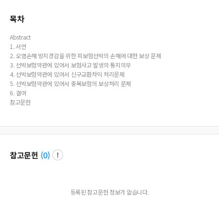
77 and Japanese hull clauses 1990, but also to supply with some legal materi
als necessary for Korea to establish and perform our own hull insurance clause
목차
s.
Abstract
1. 서언
2. 오염손해 방지경감을 위한 피보험선박의 손해에 대한 보상 문제
3. 선박보험약관에 있어서 보험사고 발생의 통지의무
4. 선박보험약관에 있어서 신구교환차익 처리문제
5. 선박보험약관에 있어서 중복보험의 보상처리 문제
6. 결어
참고문헌
참고문헌
(
0
)
등록된 참고문헌 정보가 없습니다.