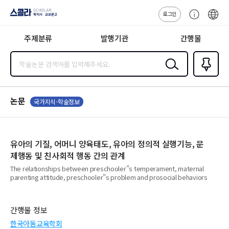
로그인
스콜라
고
ENG
SCHOLAR 학
객
지사·교보문고
주제분류
발행기관
간행물
센
터
검색
즐겨찾
기
0
논문
국가지식-학술정보
유아의 기질, 어머니 양육태도, 유아의 정의적 실행기능, 문
제행동 및 친사회적 행동 간의 관계
The relationships between preschooler"s temperament, maternal
parenting attitude, preschooler"s problem and prosocial behaviors
간행물 정보
한국아동교육학회