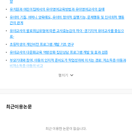
향
유치원과 어린이집에서의 유아영어교육방법과 유아영어교사의 실태
유아의 기질, 어머니 양육태도, 유아의 정의적 실행기능, 문제행동 및 친사회적 행동
간의 관계
유아교사의 팔로워십유형에 따른 교사효능감의 차이 -경기지역 유아교사를 중심으
로-
초등학생의 개인비전 프로그램 개발 기초 연구
유아교사의 다문화교육 역량강화 집단상담 프로그램 개발 및 효과 검증
부모기대와 참여, 아동의 인지적 준비도가 학업성취에 미치는 경로: 저소득층 아동과
비저소득층 아동의 비교
농촌 초등학교 아동들의 우정과 갈등 경험 연구
펼치기
모의 의사소통이 아동의 창의성에 미치는 효과검증
초등학생의 정서와 학습관련 심리적 특성의 관계
일부 대학생들의 영아 기도폐쇄에 대한 영상 자가학습과 전통적 학습과의 교육효과
비교
최근이용논문
결혼이민자가정 유아의 학교준비도와 어머니의 교육참여 및 사회적 지지 지각 수준
과의 관계
에니어그램 성격유형별 보육교사의 직무만족에 관한 질적 연구
최근 이용한 논문이 없습니다.