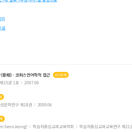
의의
으로
(音相) - 코퍼스언어학적 접근
KCI등재
제15권 1호
2007.06
재
성문학연구 제18권
2009.06
등재
m SeonJeong)
학습자중심교과교육학회
학습자중심교과교육연구 제21권