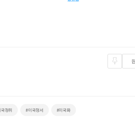
즐겨찾
기
이국정취
#이국정서
#미국화