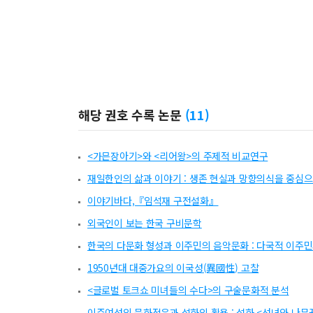
해당 권호 수록 논문
(
11
)
<가믄장아기>와 <리어왕>의 주제적 비교연구
재일한인의 삶과 이야기 : 생존 현실과 망향의식을 중심
이야기바다,『임석재 구전설화』
외국인이 보는 한국 구비문학
한국의 다문화 형성과 이주민의 음악문화 : 다국적 이주민
1950년대 대중가요의 이국성(異國性) 고찰
<글로벌 토크쇼 미녀들의 수다>의 구술문화적 분석
이주여성의 문화적응과 설화의 활용 : 설화 <선녀와 나무