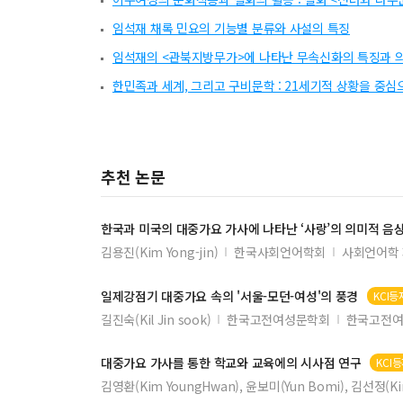
임석재 채록 민요의 기능별 분류와 사설의 특징
임석재의 <관북지방무가>에 나타난 무속신화의 특징과 
한민족과 세계, 그리고 구비문학 : 21세기적 상황을 중심
추천 논문
한국과 미국의
대중가요
가사에 나타난 ‘사랑’의 의미적 음상
김용진(Kim Yong-jin)
한국사회언어학회
사회언어학 
일제강점기
대중가요
속의 '서울-모던-여성'의 풍경
KCI등
길진숙(Kil Jin sook)
한국고전여성문학회
한국고전여
대중가요
가사를 통한 학교와 교육에의 시사점 연구
KCI
김영환(Kim YoungHwan), 윤보미(Yun Bomi), 김선정(Ki