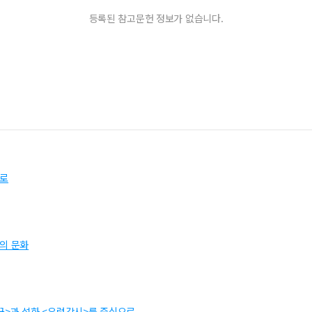
등록된 참고문헌 정보가 없습니다.
으로
의 문화
꾼>과 설화 <우렁각시>를 중심으로