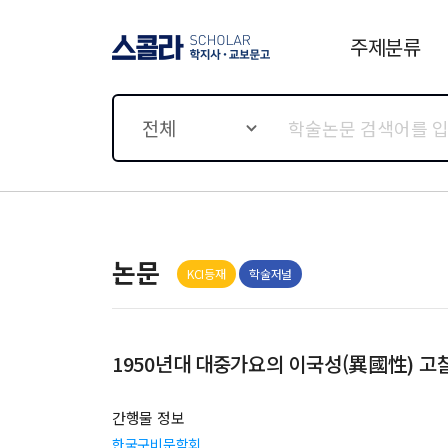
주제분류
스콜라 SCHOLAR 학지사·
교보문고
전체
논문
KCI등재
학술저널
1950년대 대중가요의 이국성(異國性) 고
간행물 정보
한국구비문학회