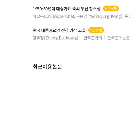
1950-60년대
대중가요
속의 부산 장소성
KCI등재
차철욱(Chulwook Cha), 공윤경(Yoonkyung Kong), 손
한국
대중가요
의 전개 양상 고찰
KCI등재
장유정(Zhang Eu-Jeong)
한국문학회
한국문학논총 
최근이용논문