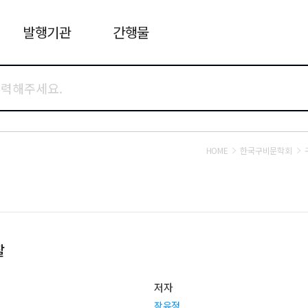
발행기관
간행물
HOME
한국구비문학회
찰
저자
장유정