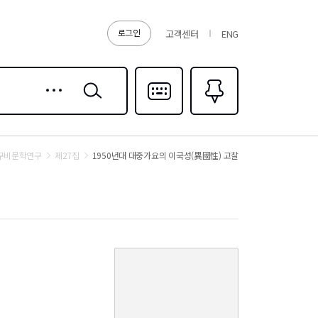
로그인
고객센터
ENG
상세
검색
검색
다국어입력
즐겨찾기
0
구비문학연구
제27집
1950년대 대중가요의 이국성(異國性) 고찰
커
버
이
미
지
없