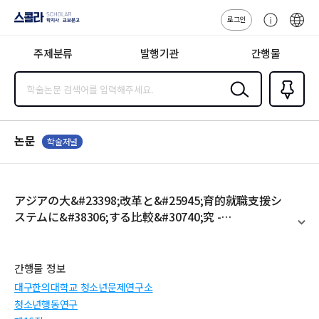
로그인
스콜라
고
ENG
SCHOLAR 학
객
지사·교보문고
주제분류
발행기관
간행물
센
터
검색
즐겨찾
기
0
논문
학술저널
アジアの大&#23398;改革と&#25945;育的就職支援シ
ステムに&#38306;する比較&#30740;究 -
&#32076;&#28168;成長期&#12539;中&#22269;の大
펼
치
&#23398;における事例&#30740;究
기
간행물 정보
대구한의대학교 청소년문제연구소
청소년행동연구