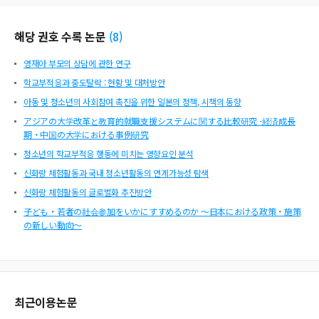
해당 권호 수록 논문
(
8
)
영재아 부모의 상담에 관한 연구
학교부적응과 중도탈락 : 현황 및 대처방안
아동 및 청소년의 사회참여 촉진을 위한 일본의 정책, 시책의 동향
アジアの大学改革と教育的就職支援システムに関する比較研究 -経済成長
期・中国の大学における事例研究
청소년의 학교부적응 행동에 미치는 영향요인 분석
신화랑 체험활동과 국내 청소년활동의 연계가능성 탐색
신화랑 체험활동의 글로벌화 추진방안
子ども・若者の社会参加をいかにすすめるのか ～日本における政策・施策
の新しい動向～
최근이용논문