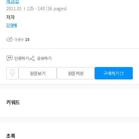
제16집
2011.01
125 - 140 (16 pages)
저자
강영배
이용수
15
인용하기
공유하기
즐겨
원문보기
원문저장
구매하기
찾기
키워드
초록