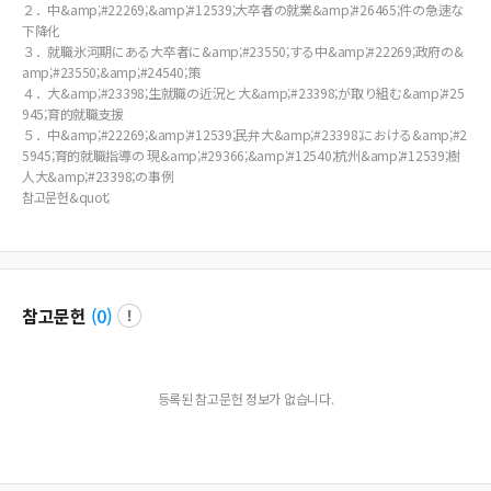
２．中&amp;#22269;&amp;#12539;大卒者の就業&amp;#26465;件の急速な
下降化
３．就職氷河期にある大卒者に&amp;#23550;する中&amp;#22269;政府の&
amp;#23550;&amp;#24540;策
４．大&amp;#23398;生就職の近況と大&amp;#23398;が取り組む&amp;#25
945;育的就職支援
５．中&amp;#22269;&amp;#12539;民弁大&amp;#23398;における&amp;#2
5945;育的就職指導の 現&amp;#29366;&amp;#12540;杭州&amp;#12539;樹
人大&amp;#23398;の事例
참고문헌&quot;
참고문헌
(
0
)
등록된 참고문헌 정보가 없습니다.