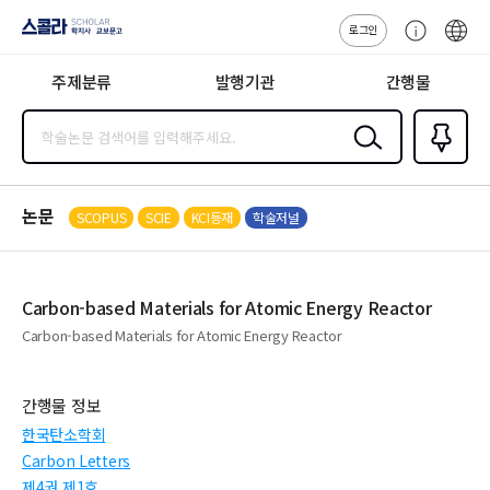
로그인
스콜라
고
ENG
SCHOLAR 학
객
지사·교보문고
주제분류
발행기관
간행물
센
터
검색
즐겨찾
기
0
논문
SCOPUS
SCIE
KCI등재
학술저널
Carbon-based Materials for Atomic Energy Reactor
Carbon-based Materials for Atomic Energy Reactor
간행물 정보
한국탄소학회
Carbon Letters
제4권 제1호