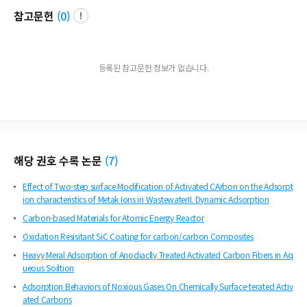
참고문헌
(
0
)
등록된 참고문헌 정보가 없습니다.
해당 권호 수록 논문
(
7
)
Effect of Two-step surface Modification of Activated CArbon on the Adsorpt
ion characteristics of Metak Ions in WastewaterII. Dynamic Adsorption
Carbon-based Materials for Atomic Energy Reactor
Oxidation Resisitant SiC Coating for carbon/carbon Composites
Heavy Meral Adsorption of Anodiaclly Treated Activated Carbon Fibers in Aq
ueous Soiltion
Adsorption Behaviors of Noxious Gases On Chemically Surface-terated Activ
ated Carbons