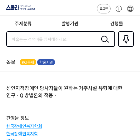
로그인
스콜라
고
ENG
SCHOLAR 학
객
지사·교보문고
주제분류
발행기관
간행물
센
터
검색
즐겨찾
기
0
논문
KCI등재
학술저널
성인지적장애인 당사자들이 원하는 거주시설 유형에 대한
연구 - Q 방법론의 적용 -
간행물 정보
한국장애인복지학회
한국장애인복지학