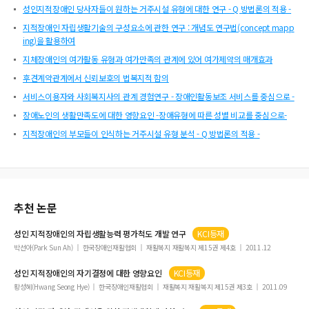
성인지적장애인 당사자들이 원하는 거주시설 유형에 대한 연구 - Q 방법론의 적용 -
지적장애인 자립생활기술의 구성요소에 관한 연구 : 개념도 연구법(concept mapp
ing)을 활용하여
지체장애인의 여가활동 유형과 여가만족의 관계에 있어 여가제약의 매개효과
후견계약관계에서 신뢰보호의 법복지적 함의
서비스이용자와 사회복지사의 관계 경험연구 - 장애인활동보조 서비스를 중심으로 -
장애노인의 생활만족도에 대한 영향요인 -장애유형에 따른 성별 비교를 중심으로-
지적장애인의 부모들이 인식하는 거주시설 유형 분석 - Q 방법론의 적용 -
추천 논문
성인
지적장애인
의 자립생활능력 평가척도 개발 연구
KCI등재
박선아(Park Sun Ah)
한국장애인재활협회
재활복지 재활복지 제15권 제4호
2011.12
성인
지적장애인
의 자기결정에 대한 영향요인
KCI등재
황성혜(Hwang Seong Hye)
한국장애인재활협회
재활복지 재활복지 제15권 제3호
2011.09