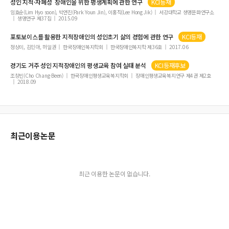
성인
지적
·자폐성
장애인
을 위한 평생계획에 관한 연구
KCI등재
임효순(Lim Hyo soon), 박연진(Park Youn Jin), 이홍직(Lee Hong Jik)
서강대학교 생명문화연구소
생명연구 제37집
2015.09
포토보이스를 활용한
지적장애인
의
성인
초기 삶의 경험에 관한 연구
KCI등재
정상미, 김민아, 허일권
한국장애인복지학회
한국장애인복지학 제36호
2017.06
경기도 거주
성인
지적장애인
의 평생교육 참여 실태 분석
KCI등재후보
조창빈(Cho Chang-Been)
한국장애인평생교육복지학회
장애인평생교육복지연구 제4권 제2호
2018.09
최근이용논문
최근 이용한 논문이 없습니다.