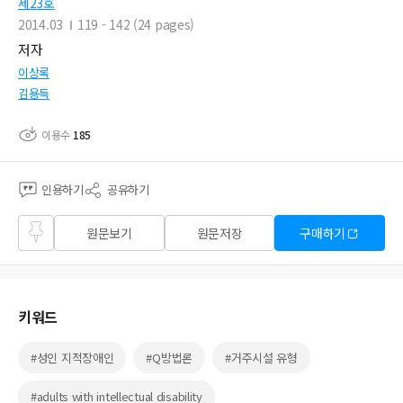
제23호
2014.03
119 - 142 (24 pages)
저자
이상록
김용득
이용수
185
인용하기
공유하기
즐겨
원문보기
원문저장
구매하기
찾기
키워드
#성인 지적장애인
#Q방법론
#거주시설 유형
#adults with intellectual disability