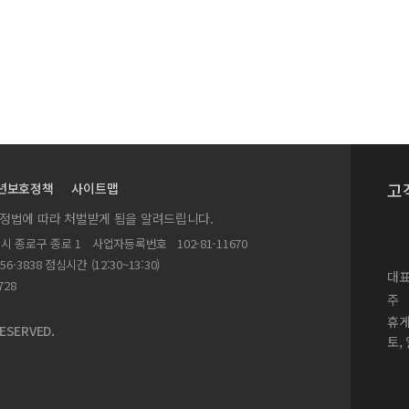
고
년보호정책
사이트맵
실정법에 따라 처벌받게 됨을 알려드립니다.
별시 종로구 종로 1
사업자등록번호
102-81-11670
156-3838 점심시간 (12:30~13:30)
대표
728
주
휴
ESERVED.
토,