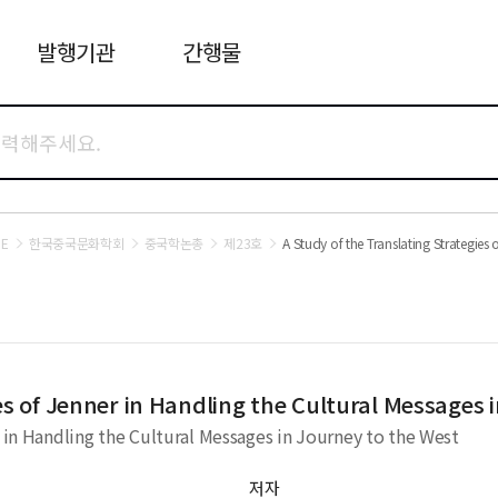
발행기관
간행물
E
한국중국문화학회
중국학논총
제23호
A Study of the Translating Strategies 
es of Jenner in Handling the Cultural Messages 
r in Handling the Cultural Messages in Journey to the West
저자