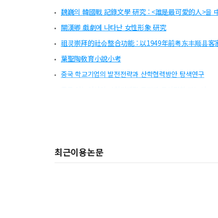
魏巍의 韓國戰 記錄文學 硏究 : <誰是最可愛的人>을 
關漢卿 戱劇에 나타난 女性形象 硏究
祖灵崇拜的社会整合功能 : 以1949年前粤东丰顺县
葉聖陶敎育小說小考
중국 학교기업의 발전전략과 산학협력방안 탐색연구
중국 이농여성의 사회경제적 특징과 도시정착 가능성
다국적기업의 중국시장 진출전략과 성과 : (주)한국타이
欧阳修与禅宗
중국 소비자의 상표국가 효과와 제조지역효과에 관한 연구 
최근이용논문
王一亭의 미술후원이 상해 화단에 미친 영향 : Wang Yiting
揚州畵派에 대한 鹽商들의 후원양상 고찰
중국 ‘항미원조운동’의 대내적 성격과 의의
A Study of the Translating Strategies of Jenner i
中國民俗文化와 女性禁忌 考察 : ― 歲時風俗과 관련