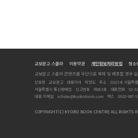
“打”字惯用语浅析
晩淸小說 제목에 관한 小考
타이완의 노인교육정책과 방향
화교의 애국심 문제에 관한 역사적 고찰
「나르인」의 「무카부」에 나타난 신화와 현실
王士禎의《唐賢三昧集》과 詩禪一致論 考察
교보문고 스콜라
이용약관
개인정보처리방침
청소
교보문고 스콜라 콘텐츠를 무단으로 복제 및 배포할 경우 
상호명
교보문고
대표이사
허정도
주소
(03154) 서울특
서울특별시 통신판매업
신고번호
제653호
대표전화
02-3
대표 이메일
scholar@kyobobook.com
팩스
0502-987-5
COPYRIGHT(C) KYOBO BOOK CENTRE ALL RIGHTS R