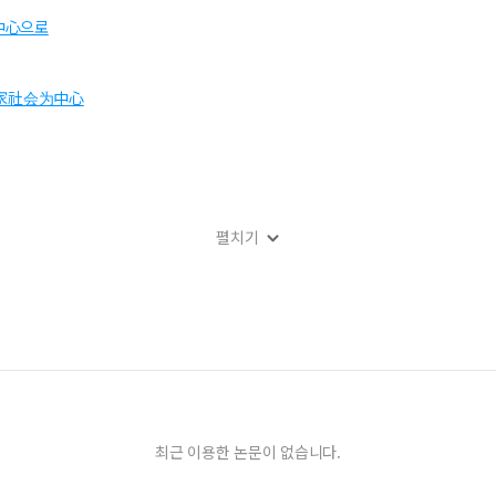
中心으로
客家社会为中心
펼치기
어의 사례를 중심으로
: 북경, 상해, 광주 소비자를 중심으로
 (1867-1938)
n Handling the Cultural Messages in Journey to the West
최근 이용한 논문이 없습니다.
지어