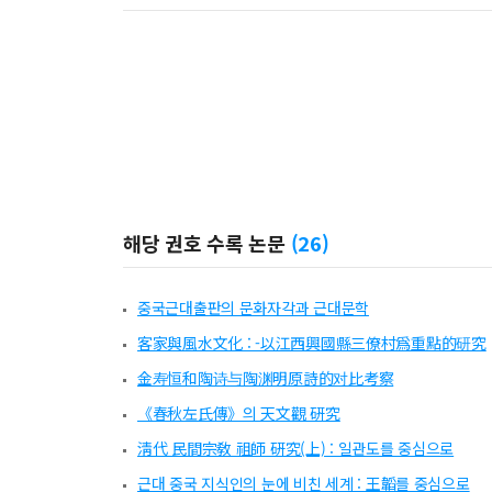
해당 권호 수록 논문
(
26
)
중국근대출판의 문화자각과 근대문학
客家與風水文化 : -以江西興國縣三僚村爲重點的研究
金寿恒和陶诗与陶渊明原詩的对比考察
《春秋左氏傳》의 天文觀 硏究
淸代 民間宗敎 祖師 硏究(上) : 일관도를 중심으로
근대 중국 지식인의 눈에 비친 세계 : 王韜를 중심으로