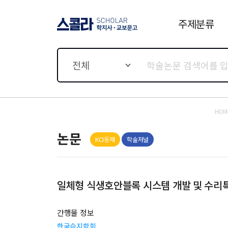
주제분류
스콜라 SCHOLAR 학지사·
교보문고
전체
HOM
논문
KCI등재
학술저널
일체형 식생호안블록 시스템 개발 및 수리특성
간행물 정보
한국습지학회