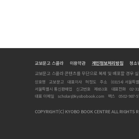
교보문고 스콜라
이용약관
개인정보처리방침
청소
교보문고 스콜라 콘텐츠를 무단으로 복제 및 배포할 경우 
상호명
교보문고
대표이사
허정도
주소
(03154) 서울특
서울특별시 통신판매업
신고번호
제653호
대표전화
02-3
대표 이메일
scholar@kyobobook.com
팩스
0502-987-5
COPYRIGHT(C) KYOBO BOOK CENTRE ALL RIGHTS R