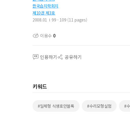
한국습지학회지
제10권 제3호
2008.01
99 - 109 (11 pages)
이용수
0
인용하기
공유하기
키워드
#일체형 식생호안블록
#수리모형실험
#