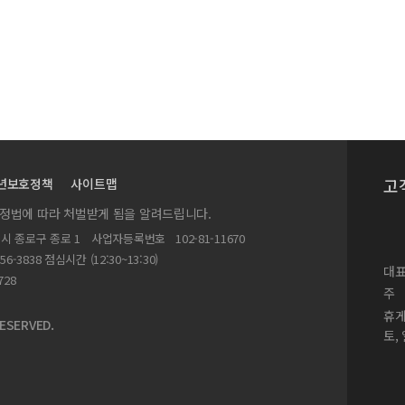
고
년보호정책
사이트맵
실정법에 따라 처벌받게 됨을 알려드립니다.
별시 종로구 종로 1
사업자등록번호
102-81-11670
156-3838 점심시간 (12:30~13:30)
대표
728
주
휴
ESERVED.
토,