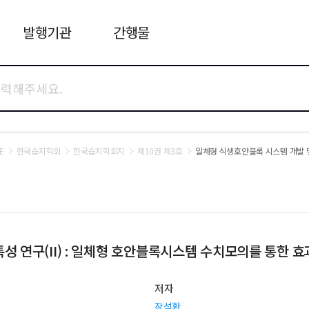
발행기관
간행물
E
한국습지학회
한국습지학회지
제10권 제3호
일체형 식생호안블록 시스템 개발 및
 연구(II) : 일체형 호안블록시스템 수치모의를 통한 효
저자
장석환