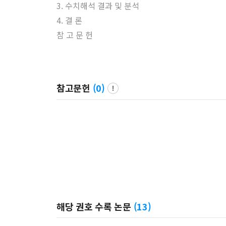
3. 수치해석 결과 및 분석
4. 결 론
참 고 문 헌
참고문헌
(
0
)
해당 권호 수록 논문
(
13
)