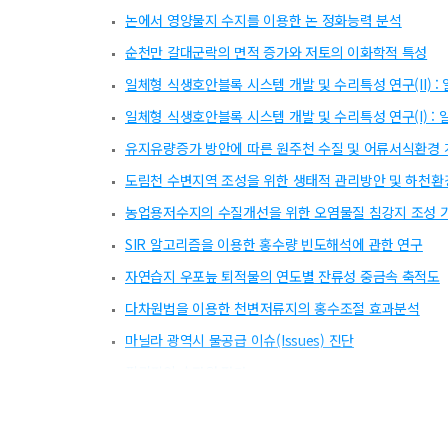
논에서 영양물지 수지를 이용한 논 정화능력 분석
순천만 갈대군락의 면적 증가와 저토의 이화학적 특성
일체형 식생호안블록 시스템 개발 및 수리특성 연구(II) 
일체형 식생호안블록 시스템 개발 및 수리특성 연구(I) :
유지유량증가 방안에 따른 원주천 수질 및 어류서식환경
도림천 수변지역 조성을 위한 생태적 관리방안 및 하천환
농업용저수지의 수질개선을 위한 오염물질 침강지 조성 
SIR 알고리즘을 이용한 홍수량 빈도해석에 관한 연구
자연습지 우포늪 퇴적물의 연도별 잔류성 중금속 축적도
다차원법을 이용한 천변저류지의 홍수조절 효과분석
마닐라 광역시 물공급 이슈(Issues) 진단
필리핀의 수자원 평가
도시 하천 양재천에서 복원후 하안식생의 변화