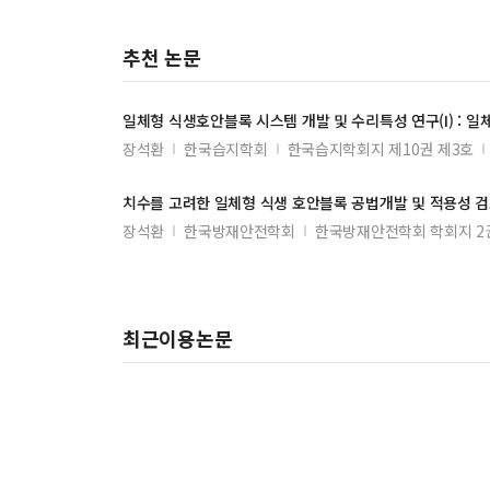
추천 논문
일체형
식생호안블록
시스템 개발 및 수리특성 연구(I) :
일
장석환
한국습지학회
한국습지학회지 제10권 제3호
치수를 고려한
일체형
식생
호안블록
공법개발 및 적용성 
장석환
한국방재안전학회
한국방재안전학회 학회지 2권
최근이용논문