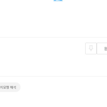
즐겨찾
기
수치모형 해석