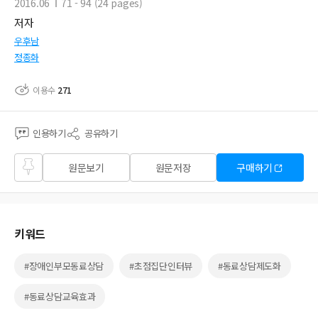
2016.06
71 - 94 (24 pages)
저자
우후남
정종화
이용수
271
인용하기
공유하기
즐겨
원문보기
원문저장
구매하기
찾기
키워드
#장애인부모동료상담
#초점집단인터뷰
#동료상담제도화
#동료상담교육효과