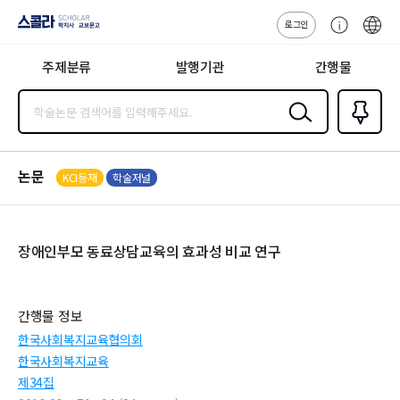
로그인
스콜라
고
ENG
SCHOLAR 학
객
지사·교보문고
주제분류
발행기관
간행물
센
터
검색
즐겨찾
기
0
논문
KCI등재
학술저널
장애인부모 동료상담교육의 효과성 비교 연구
간행물 정보
한국사회복지교육협의회
한국사회복지교육
제34집