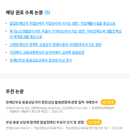
해당 권호 수록 논문
(
5
)
발달장애인의 직업능력이 직업유지에 미치는 영향 : 직업재활시설을 중심으로
독거노인생활관리사의 우울이 이직의도에 미치는 영향 : 직무만족도와 생활만족도
의 매개효과를 중심으로
고령장애인의 경제적 상실감이 장애수용과 사회참여에 미치는 영향
사회복지 교육과정에서의 군사회복지 교과목 운영방향
장애인부모 동료상담교육의 효과성 비교 연구
추천 논문
장애인부모
동료상담
사의 현장
상담
활동경험에 관한 질적 사례연구
KCI등재
최하나(Choi Ha-Na), 정종화(Jeong Jong-Hwa), 김은재(Kim Eun-Jae)
한국장애인재활협회
재활복지 재활복지 제22권 제2호
2018.06
부모
동료
상담
에 참여한 발달
장애인
부모
의 인식 및 경험
KCI등재
전혜인(Jeon Hae In)
학습자중심교과교육학회
학습자중심교과교육연구 제22권 7호
2022.04