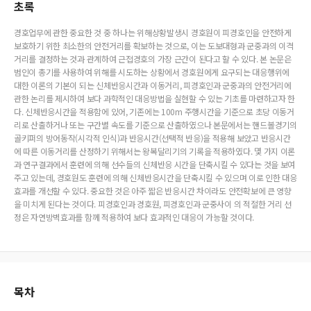
초록
경호업무에 관한 중요한 것 중 하나는 위해상황발생시 경호원이 피경호인을 안전하게
보호하기 위한 최소한의 안전거리를 확보하는 것으로, 이는 도보대형과 군중과의 이격
거리를 결정하는 것과 관계하여 근접경호의 가장 근간이 된다고 할 수 있다. 본 논문은
범인이 총기를 사용하여 위해를 시도하는 상황에서 경호원에게 요구되는 대응행위에
대한 이론의 기본이 되는 신체반응시간과 이동거리, 피경호인과 군중과의 안전거리에
관한 논리를 제시하여 보다 과학적인 대응방법을 실현할 수 있는 기초를 마련하고자 한
다. 신체반응시간을 적용함에 있어, 기존에는 100m 주행시간을 기준으로 초당 이동거
리로 산출하거나 또는 구간별 속도를 기준으로 산출하였으나 본문에서는 핸드볼경기의
골키퍼의 방어동작(시각적 인식)과 반응시간(선택적 반응)을 적용해 보았고 반응시간
에 따른 이동거리를 산정하기 위해서는 왕복달리기의 기록을 적용하였다. 몇 가지 이론
과 연구결과에서 훈련에 의해 선수들의 신체반응 시간을 단축시킬 수 있다는 것을 보여
주고 있는데, 경호원도 훈련에 의해 신체반응시간을 단축시킬 수 있으며 이로 인한 대응
효과를 개선할 수 있다. 중요한 것은 아주 짧은 반응시간 차이라도 안전확보에 큰 영향
을 미치게 된다는 것이다. 피경호인과 경호원, 피경호인과 군중사이 의 적절한 거리 선
정은 자연방벽효과를 함께 적용하여 보다 효과적인 대응이 가능할 것이다.
목차