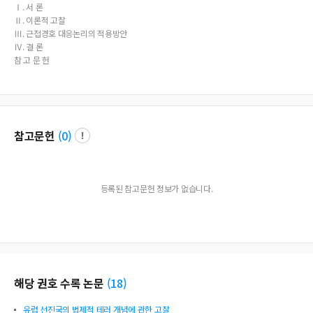
Ⅰ. 서 론
Ⅱ. 이론적 고찰
Ⅲ. 근접경호 대응논리의 적용방안
Ⅳ. 결 론
참 고 문 헌
참고문헌
(
0
)
등록된 참고문헌 정보가 없습니다.
해당 권호 수록 논문
(
18
)
유럽 선진국의 법제적 테러 개념에 관한 고찰