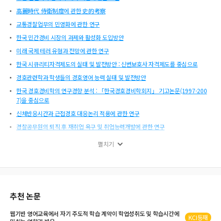
高麗時代 侍衛制度에 관한 史的考察
교통경찰업무의 민영화에 관한 연구
한국 민간경비 시장의 과제와 활성화 도입방안
미래 국제 테러 유형과 전망에 관한 연구
한국 시큐리티자격제도의 실태 및 발전방안 : 신변보호사 자격제도를 중심으로
경호관련학과 학생들의 경호영어 능력 실태 및 발전방안
한국 경호경비학의 연구경향 분석 : 「한국경호경비학회지」 기고논문(1997-200
7)을 중심으로
신체반응시간과 근접경호 대응논리 적용에 관한 연구
경찰공무원의 퇴직 후 재취업 욕구 및 취업능력개발에 관한 연구
라빈수상 위해사건 분석을 통한 경호적 대응방안
펼치기
사회 변동에 따른 범죄의 행태적 변화에 대한 고찰 : 1970년대 이후 한국의 범죄 변
화 추이를 중심으로
韓國警備協會의 活性化 方案 : 韓日警備協會의 比較를 중심으로
민간경호원의 스트레스 유발요인에 관한 질적연구
추천 논문
민간경비원의 위기관리 능력 제고를 위한 교육훈련 시스템 개선방안
웹기반 영어교육에서 자기 주도적 학습 계약이 학업성취도 및 학습
시간
에
수사관 편견의 실증적 근거에 관한 연구 : 교통사고 피조사자의 인구사회학적 특성에
KCI등재