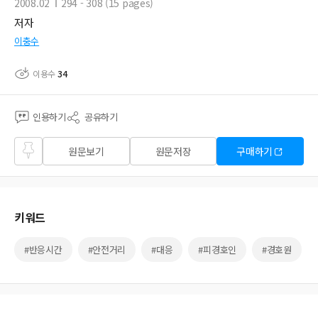
2008.02
294 - 308 (15 pages)
저자
이충수
이용수
34
인용하기
공유하기
즐겨
원문보기
원문저장
구매하기
찾기
키워드
#반응시간
#안전거리
#대응
#피경호인
#경호원