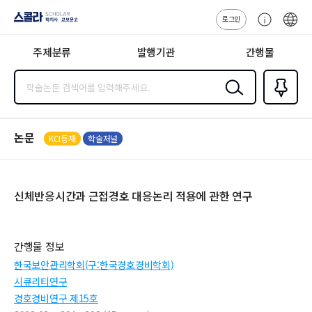
로그인
스콜라
고
ENG
SCHOLAR 학
객
지사·교보문고
주제분류
발행기관
간행물
센
터
검색
즐겨찾
기
0
논문
KCI등재
학술저널
신체반응시간과 근접경호 대응논리 적용에 관한 연구
간행물 정보
한국보안관리학회(구:한국경호경비학회)
시큐리티연구
경호경비연구 제15호