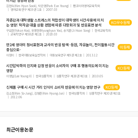
미치는 영향과
반응
따른 수사관의 편견을 중심으로
김현숙(Kim Hyun Sook), 박은영(Park Eun Young)
팬코리아영어교육학회
영어교육연구 제19권 1호
2007.03
특공무술의 개발과 발전에 관한 경호사(警護史)적 함의
수사경찰의 직무만족과 조직몰입에 관한 연구
자존감과 대학생활 스트레스의 적합성이 대학생의
시간
사용에 미치
KCI우수등재
는 영향: 학자금 대출 상환 경험에 따른 다항회귀 및
반응
표면 분석
구요한(Yohan Koo), 유명현(Myunghyun Yoo), 송지훈(Ji Hoon Song)
한국교육학회
교육학연구 제58권 제1호
2020.03
만2세 영아의 정서표현과 교사의
반응
탐색 -등원, 자유놀이, 전이활동
시간
미등재
중심으로-
이정미
한국아동보육실천학회
아동보육연구 제9권 제2호
2013.12
시간
압박하의 인지와 감정
반응
이 소비자의 구매 후 행동의도에 미치는
KCI등재
영향
이영일(Lee Young-Il)
한국상품학회
상품학연구 제28권 제3호
2010.05
신제품 구매 시
시간
거리 인식이 소비자
반응
에 미치는 영향 연구
KCI등재
김소정(Kim So-Jung), 김형준(Kim Hyung-Jun)
한국상품학회
상품학연구 제30권 제3호
2012.06
최근이용논문