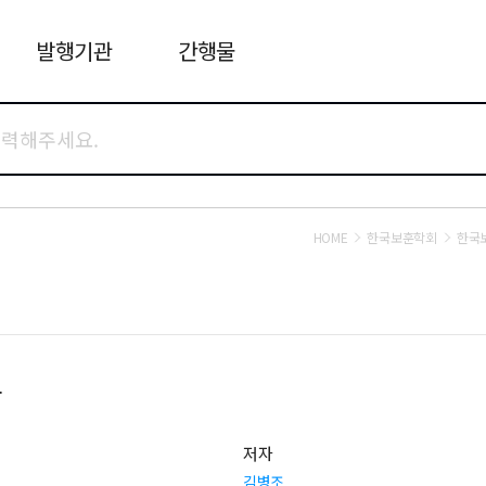
발행기관
간행물
HOME
한국보훈학회
한국
안
저자
김병조