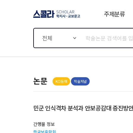
주제분류
스콜라 SCHOLAR 학지사·
교보문고
전체
논문
KCI등재
학술저널
민군 인식격차 분석과 안보공감대 증진방
간행물 정보
한국보훈학회