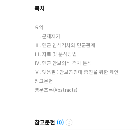
목차
요약
Ⅰ. 문제제기
Ⅱ. 민군 인식격차와 민군관계
Ⅲ. 자료 및 분석방법
Ⅳ. 민군 안보의식 격차 분석
Ⅴ. 맺음말 : 안보공감대 증진을 위한 제언
참고문헌
영문초록(Abstracts)
참고문헌
(
0
)