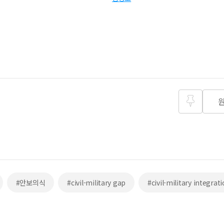
즐겨찾
기
#안보의식
#civil-military gap
#civil-military integrat