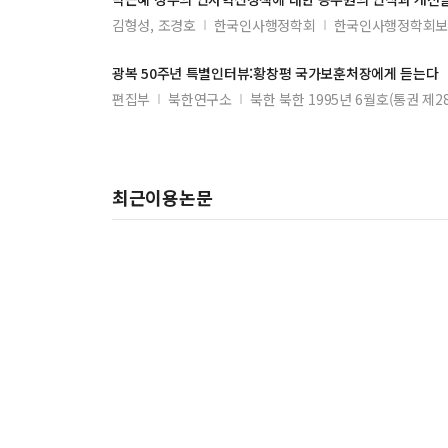
김형성, 조경호
한국인사행정학회
한국인사행정학회보 
광복 50주년 특별인터뷰:황창평 국가
보훈처
장에게 듣는다
편집부
북한연구소
북한 북한 1995년 6월호(통권 제2
최근이용논문