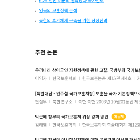
6.25 참전 여군의 활약상과 국가안보
영국의 보훈정책 분석
북한의 후계체제 구축을 위한 상징전략
추천 논문
우리나라 상이군인 지원정책에 관한 고찰: 국방부와 국가
보
이영자
한국보훈학회
한국보훈논총 제15권 제4호
2
[특별대담 - 안주섭 국가
보훈처
장] 보훈을 국가 기본정책
편집부
북한연구소
북한 북한 2003년 10월호(통권 제3
박근혜 정부의 국가
보훈처
위상 강화 방안
미등재
김태열
한국보훈학회
한국보훈학회 학술대회지 제12
박근혜 정부의 인사혁신정책에 대한 공무원의 인식과 개선