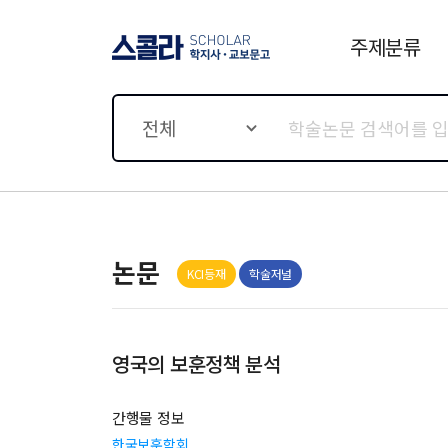
주제분류
스콜라 SCHOLAR 학지사·
교보문고
전체
논문
KCI등재
학술저널
영국의 보훈정책 분석
간행물 정보
한국보훈학회