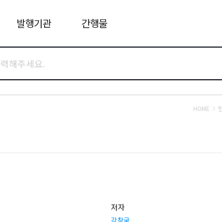
발행기관
간행물
HOME
저자
강창국