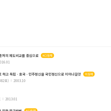
훈처
의 제도비교를 중심으로
KCI등재
016.01
으로 하고 독립ㆍ호국ㆍ민주정신을 국민정신으로 이어나갈것
미등재
82호)
2003.10
호
2013.01
을 위한 접근방법
KCI등재