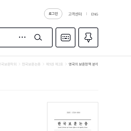
로그인
고객센터
ENG
상세
검색
검색
다국어입력
즐겨찾기
0
한국보훈학회
한국보훈논총
제9권 제2호
영국의 보훈정책 분석