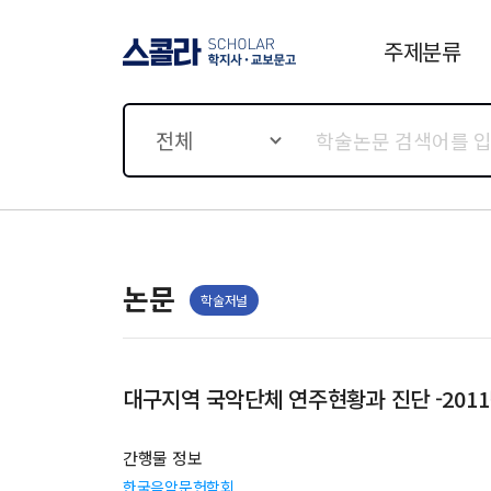
주제분류
스콜라 SCHOLAR 학지사·
교보문고
전체
논문
학술저널
대구지역 국악단체 연주현황과 진단 -201
간행물 정보
한국음악문헌학회