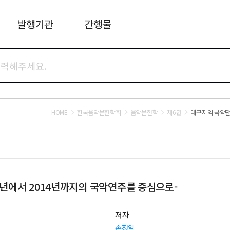
발행기관
간행물
HOME
한국음악문헌학회
음악문헌학
제6권
대구지역 국악단
1년에서 2014년까지의 국악연주를 중심으로-
저자
손정일