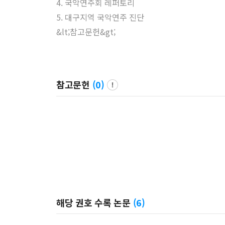
4. 국악연주회 레퍼토리
5. 대구지역 국악연주 진단
&lt;참고문헌&gt;
참고문헌
(
0
)
해당 권호 수록 논문
(
6
)