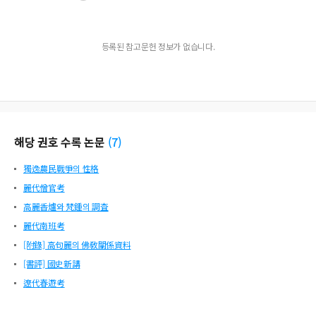
등록된 참고문헌 정보가 없습니다.
해당 권호 수록 논문
(
7
)
獨逸農民戰爭의 性格
麗代僧官考
高麗香爐와 梵鍾의 調査
麗代南班考
[附錄] 高句麗의 佛敎關係資料
[書評] 國史新講
遼代春遊考