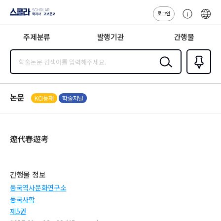
로그인
스콜라
고
ENG
SCHOLAR 학
객
지사·교보문고
주제분류
발행기관
간행물
센
터
검색
즐겨찾
기
0
논문
KCI등재
학술저널
遼代春遊考
간행물 정보
동국역사문화연구소
동국사학
제5권