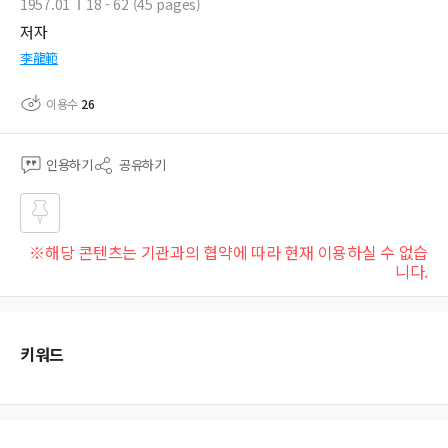
1957.01
18 - 62 (45 pages)
저자
李龍範
이용수
26
인용하기
공유하기
즐겨
※해당 콘텐츠는 기관과의 협약에 따라 현재 이용하실 수 없습
찾기
니다.
키워드