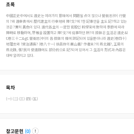
초록
中國正史中에서도 遠史는 여러가지 意味에서 問題될 点이 많으나 營衙志(中) 行營
의 ?와 遠幸表에서 歷代遼主의 行幸地와 障?戈?에 ?한 記事만을 主도 記?하고 있는
것은 ?實히 異色이 있다. 遠代各主의 一定한 官股인 斡悍宋에 對하여 季節에 따라
障時로 移動하며, 牙帳을 設置하고 障?戈?에 從事하던 所?의 捺鉢은 生活은 遠史&l
t;卷三十二&gt; 營衙志(中)의 各 捺鉢의 條에 詳記되어 있을뿐아니라 遠史(卷四十)
地理志와 ?資治通長? (卷八十一) 徐昌祚의 蕪山義? 作者未?의 燕北雜?, 王易의
燕北錄, 張?民의 使遠錄에도 部分的으로 記?되어 있어서 그 生活의 形式과 內容은
대략 알려지고 있다.
목차
(一) (二) (三) (四) (五)
참고문헌
(
0
)