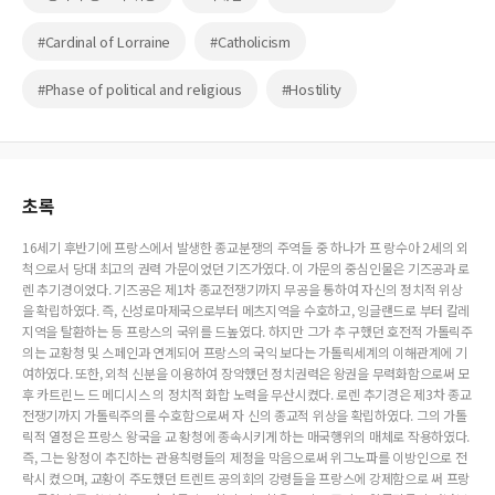
#Cardinal of Lorraine
#Catholicism
#Phase of political and religious
#Hostility
초록
16세기 후반기에 프랑스에서 발생한 종교분쟁의 주역들 중 하나가 프 랑수아 2세의 외
척으로서 당대 최고의 권력 가문이었던 기즈가였다. 이 가문의 중심인물은 기즈공과 로
렌 추기경이었다. 기즈공은 제1차 종교전쟁기까지 무공을 통하여 자신의 정치적 위상
을 확립하였다. 즉, 신성로마제국으로부터 메츠지역을 수호하고, 잉글랜드로 부터 칼레
지역을 탈환하는 등 프랑스의 국위를 드높였다. 하지만 그가 추 구했던 호전적 가톨릭주
의는 교황청 및 스페인과 연계되어 프랑스의 국익 보다는 가톨릭세계의 이해관계에 기
여하였다. 또한, 외척 신분을 이용하여 장악했던 정치권력은 왕권을 무력화함으로써 모
후 카트린느 드 메디시스 의 정치적 화합 노력을 무산시켰다. 로렌 추기경은 제3차 종교
전쟁기까지 가톨릭주의를 수호함으로써 자 신의 종교적 위상을 확립하였다. 그의 가톨
릭적 열정은 프랑스 왕국을 교 황청에 종속시키게 하는 매국행위의 매체로 작용하였다.
즉, 그는 왕정이 추진하는 관용칙령들의 제정을 막음으로써 위그노파를 이방인으로 전
락시 켰으며, 교황이 주도했던 트렌트 공의회의 강령들을 프랑스에 강제함으로 써 프랑