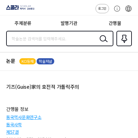
로그인
스콜라
고
ENG
SCHOLAR 학
객
지사·교보문고
주제분류
발행기관
간행물
센
터
검색
즐겨찾
기
0
논문
KCI등재
학술저널
기즈(Guise)家의 호전적 가톨릭주의
간행물 정보
동국역사문화연구소
동국사학
제57권