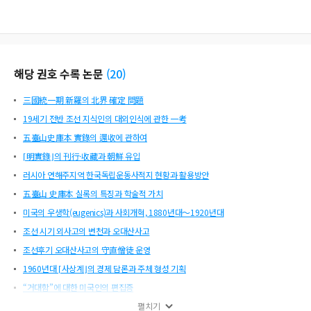
해당 권호 수록 논문
(
20
)
三國統一期 新羅의 北界 確定 問題
19세기 전반 조선 지식인의 대외인식에 관한 一考
五臺山史庫本 實錄의 還收에 관하여
⌈明實錄⌋의 刊行·收藏과 朝鮮 유입
러시아 연해주지역 한국독립운동사적지 현황과 활용방안
五臺山 史庫本 실록의 특징과 학술적 가치
미국의 우생학(eugenics)과 사회개혁, 1880년대～1920년대
조선 시기 외사고의 변천과 오대산사고
조선후기 오대산사고의 守直僧徒 운영
1960년대 ⌈사상계⌋의 경제 담론과 주체 형성 기획
“거대함”에 대한 미국인의 편집증
조선말 成均館의 興學策
펼치기