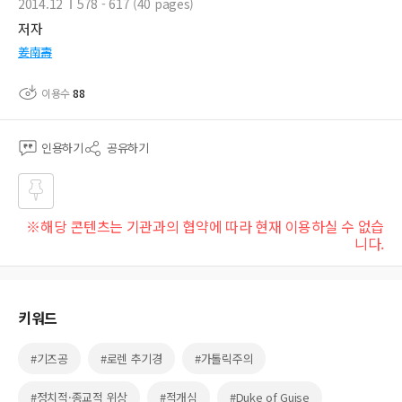
2014.12
578 - 617 (40 pages)
저자
姜南壽
이용수
88
인용하기
공유하기
즐겨
※해당 콘텐츠는 기관과의 협약에 따라 현재 이용하실 수 없습
찾기
니다.
키워드
#기즈공
#로렌 추기경
#가톨릭주의
#정치적·종교적 위상
#적개심
#Duke of Guise