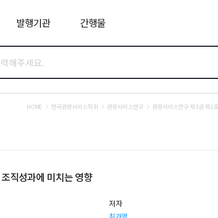
발행기관
간행물
HOME
한국관광서비스학회
관광서비스연구
관광서비스연구 제3권 제1
 조직성과에 미치는 영향
저자
최가영