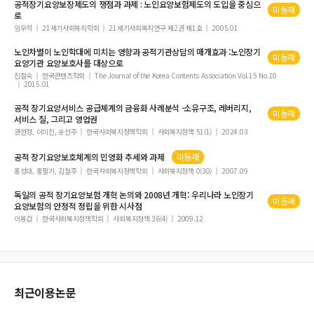
공적장기요양
보장제도의 쟁점과 과제 : 노인
요양
보험제도의 도입을 중심으
미등재
로
임우석
21세기사회복지학회
21세기사회복지연구 제2권 제1호
2005.01
노인차별이 노인학대에 미치는 영향과
공적
기관상담의 매개효과 :노인
장기
미등재
요양
기관
요양
보호사를 대상으로
진철숙
한국콘텐츠학회
The Journal of the Korea Contents Association Vol.15 No.10
2015.01
공적
장기요양
서비스 공급체계의 금융화 사례분석 -소유구조, 레버리지,
미등재
서비스 질, 그리고 영업권
권현정, 이미진, 송선주
한국사회복지정책학회
사회복지정책 51(1)
2024.03
공적
장기요양
보호체계의 민영화 추세와 과제
미등재
홍성대, 홍필기, 김철주
한국사회복지정책학회
사회복지정책 0(30)
2007.09
독일의
공적
장기요양
보험 개혁 논의와 2008년 개혁: 우리나라 노인
장기
미등재
요양
보험의 안정적 정립을 위한 시사점
이용갑
한국사회복지정책학회
사회복지정책 36(4)
2009.12
최근이용논문