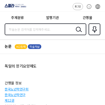
로그인
스콜라
고
ENG
SCHOLAR 학
객
지사·교보문고
주제분류
발행기관
간행물
센
터
검색
즐겨찾
기
0
논문
KCI등재
학술저널
독일의 장기요양제도
간행물 정보
한국노년학연구회
한국노년학연구
제12권