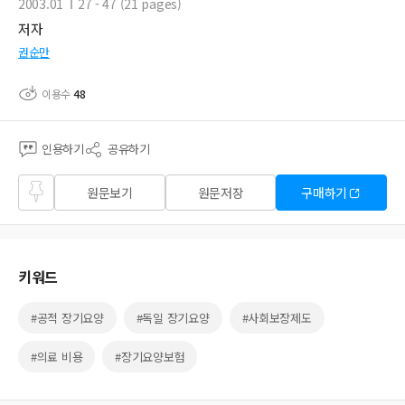
2003.01
27 - 47 (21 pages)
저자
권순만
이용수
48
인용하기
공유하기
즐겨
원문보기
원문저장
구매하기
찾기
키워드
#공적 장기요양
#독일 장기요양
#사회보장제도
#의료 비용
#장기요양보험