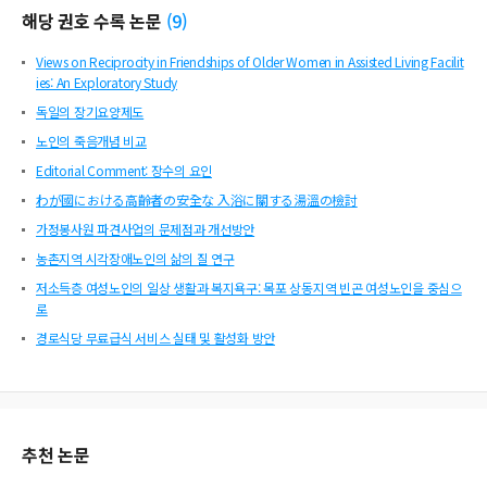
해당 권호 수록 논문
(
9
)
Views on Reciprocity in Friendships of Older Women in Assisted Living Facilit
ies: An Exploratory Study
독일의 장기요양제도
노인의 죽음개념 비교
Editorial Comment: 장수의 요인
わが國における高齡者の安全な 入浴に關する湯溫の檢討
가정봉사원 파견사업의 문제점과 개선방안
농촌지역 시각장애노인의 삶의 질 연구
저소득층 여성노인의 일상 생활과 복지욕구: 목포 상동지역 빈곤 여성노인을 중심으
로
경로식당 무료급식 서비스 실태 및 활성화 방안
추천 논문