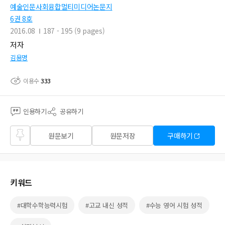
예술인문사회융합멀티미디어논문지
6권 8호
2016.08
187 - 195 (9 pages)
저자
김용명
이용수
333
인용하기
공유하기
즐겨
원문보기
원문저장
구매하기
찾기
키워드
#대학수학능력시험
#고교 내신 성적
#수능 영어 시험 성적