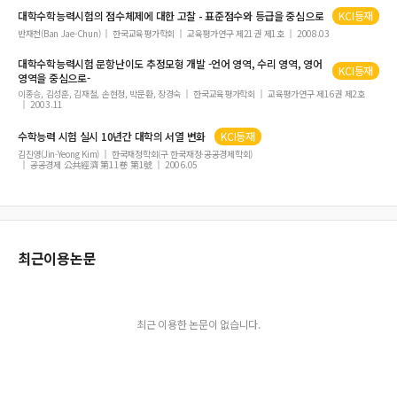
결장직장암 환자의 민간요법 이용에 영향을 미치는 요인
대학수학능력시험
의 점수체제에 대한 고찰 - 표준점수와 등급을 중심으로
KCI등재
반재천(Ban Jae-Chun)
한국교육평가학회
교육평가연구 제21권 제1호
2008.03
인터넷 의류 쇼핑몰 비주얼 머천다이징에 대한 심층 고찰
베이지안 네트워크를 이용한 융합교육 지식진단시스템 연구: 과학 고등학교 1학년
대학수학능력시험
문항난이도 추정모형 개발 -언어 영역, 수리 영역, 영어
KCI등재
영역을 중심으로-
학생을 대상으로
이종승, 김성훈, 김재철, 손현정, 박문환, 장경숙
한국교육평가학회
교육평가연구 제16권 제2호
국내의 클라우드 서비스 이용약관 비교 분석 연구
2003.11
웹사이트 위변조 탐지 모델에 관한 연구
수학능력
시험
실시 10년간
대학
의 서열 변화
KCI등재
사회적 배제가 중교령 장애인의 삶의 만족도에 미치는 영향: 연령에 따른 차이점 분
김진영(Jin-Yeong Kim)
한국재정학회(구 한국재정·공공경제학회)
공공경제 公共經濟 第11卷 第1號
2006.05
석
LCC항공사 승무원에 대한 공식적 교육훈련 및 멘토링이 조직몰입 및 이직의도에 미
치는 영향
수능 전국연합평가 영어 점수와 고등학교 영어 내신성적과의 상관관계 분석
최근이용논문
간호사의 이직비용: 일 중소병원 사례
지형모델 및 정사영상 제작을 위한 무인항공측량 기술 분석
수기요법에 의한 비대칭 체형 여대생의 안면 비대칭 및 근체형 변화
최근 이용한 논문이 없습니다.
Analysis of University Students’ Creativity According to University Level and G
ender: Focusing on Business School
사용자 참여형 아이디어 플랫폼의 유형별 특성 분석
대학생 지식기부 활동을 위한 서비스러닝 운영 사례