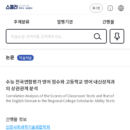
로그인
스콜라
고
ENG
SCHOLAR 학
객
지사·교보문고
주제분류
발행기관
간행물
센
터
검색
즐겨찾
기
0
논문
학술저널
수능 전국연합평가 영어 점수와 고등학교 영어 내신성적과
의 상관관계 분석
Correlation Analysis of the Scores of Classroom Tests and that of
the English Domain in the Regional College Scholastic Ability Tests
간행물 정보
인문사회과학기술융합학회