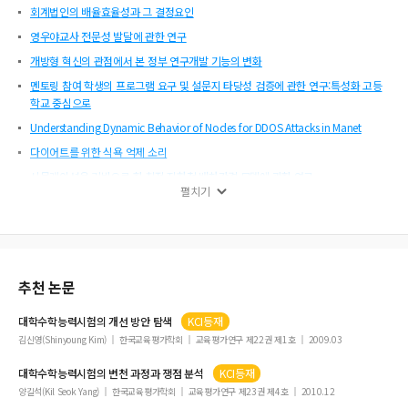
회계법인의 배율효율성과 그 결정요인
영우야교사 전문성 발달에 관한 연구
개방형 혁신의 관점에서 본 정부 연구개발 기능의 변화
멘토링 참여 학생의 프로그램 요구 및 설문지 타당성 검증에 관한 연구:특성화 고등
학교 중심으로
Understanding Dynamic Behavior of Nodes for DDOS Attacks in Manet
다이어트를 위한 식욕 억제 소리
시뮬레이션을 기반으로 한 최적 지하철 배차간격 모델에 관한 연구
펼치기
특수목적 영어 교육: 바리스타 영어교육을 중심으로
현직교사 연수과정에서 영화 활용 수업이 학습동기 및 학습효과성에 미치는 영향
음향 파라미터와 뇌파비율을 이용한 자폐증과 소리 관계에 관한 연구
도시지역 산지사면 위험도 평가 기법 개발
추천 논문
보안수준관리모형에 기반한 운영 요구사항에 관한 연구
대학수학능력시험
의 개선 방안 탐색
KCI등재
의료정보의 2차 이용을 위한 국내 비식별화 대상 정보에 관한 연구
김신영(Shinyoung Kim)
한국교육평가학회
교육평가연구 제22권 제1호
2009.03
지역아동센터 이용 아동의 서비스 만족도가 학업탄력성에 미치는 영향
대학수학능력시험
의 변천 과정과 쟁점 분석
KCI등재
문화다양성 증진을 위한 문화예술단체의 역할-다문화 극단 '가람'을 중심으로
양길석(Kil Seok Yang)
한국교육평가학회
교육평가연구 제23권 제4호
2010.12
성인들의 스트레스 지수에 따른 구강자각증상