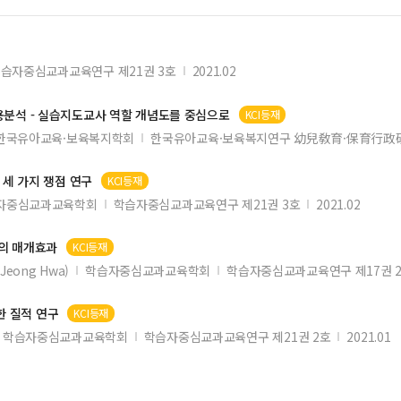
 환경에 관한 연구
의 역할경계와 관계정립
습자중심교과교육연구 제21권 3호
2021.02
 한국의 상용 서비스 현황 고찰
 연구
분석 - 실습지도
교사
역할 개념도를 중심으로
KCI등재
한국유아교육·보육복지학회
한국유아교육·보육복지연구 幼兒敎育·保育行政硏
구
세 가지 쟁점 연구
KCI등재
자중심교과교육학회
학습자중심교과교육연구 제21권 3호
2021.02
의 매개효과
KCI등재
Jeong Hwa)
학습자중심교과교육학회
학습자중심교과교육연구 제17권 
한 질적 연구
KCI등재
학습자중심교과교육학회
학습자중심교과교육연구 제21권 2호
2021.01
 이상신호 감지 모듈 개선에 관한 연구
구