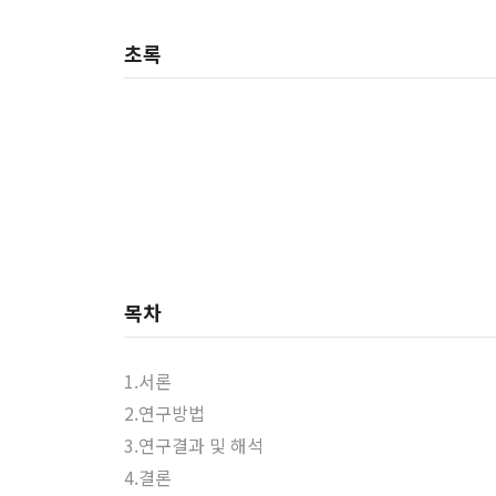
초록
목차
1.서론
2.연구방법
3.연구결과 및 해석
4.결론