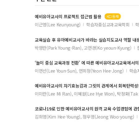
미디어파사드에서 다중 모바일 기기를 활용한 인터랙티브
예비유아교사
의 프로젝트 접근법 활용
KCI등재
학교폭력 문제의 대응을 위한 학교전담경찰관과 교사 간
이근영(Lee Keunyoung)
학습자중심교과교육학회
학
라즈베리파이3 활용 IoT 교육과정 핵심요소 도출을 위한
유아교육과에서 예비유아교사의 교사 되어감에 대한 질적
교육실습 후
유아예비교사
가 바라는 실습지도
교사
역할 내용
박영란(Park Young-Ran), 고연경(Ko yeoun-Kyung)
혹서기 건설안전을 위한 건설작업 온도지수 개선
사회적 자본이 협력적거버넌스에 미치는 영향에 관한 연
‘놀이 중심 교육과정 전환’ 에 따른
예비유아교사
교육에서의 
지상으로 내려 온 천국 -무갈 샤자한 시대 정원의 상징성-
이연선(Lee Youn-Sun), 연희정(Yeon Hee-Jong)
학습
전담간호사의 역할 적응과정
예비유아교사
의 자기효능감과 그릿의 관계에서 회복탄력성
음악적 리터러시 함양을 위한 음악교과 핵심 역량 탐색
이미란(Lee Mi Ran), 이혜원(Lee Hye Won), 탁정화(Tak 
스마트 토이 분류와 개념
음향특성을 통한 수박상태 판별에 관한 연구
코로나19로 인한
예비유아교사
의 원격 교육 수업경험에 관
김희영(Kim Hee-Young), 정우영(Jeong Woo-young)
청소년의 주말 수면시간과 자살생각과의 관련성
영상관제에 있어 객체 식별률 향상을 위한 클래스 분류 및
막구조 건축물의 위험성평가를 위한 성능기준에 관한 연