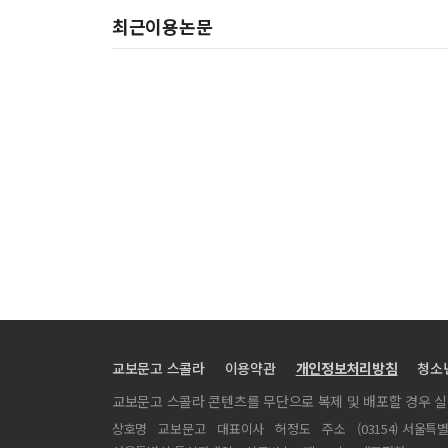
최근이용논문
지중해 지역에서 발생한 테러들의 국가별 및 유형별 분석
Social Distance of Affective Advice: The Role of 
한국연구재단 시간강사지원사업 재설계 방안
간호대학생의 문화적 민감성, 문화적 공감능력 및 문화적
ESD(Education for Sustainable Develop
쑥을 이용한 온열요법이 중년여성의 스트레스, 피로 및 
Antioxidative activity of Chicoric acid through N
초등학교 고학년 학생이 지각하는 부모지지가 학교생활적
현장실습 교육 프로그램 운영 거버넌스 연구: 네델란드의
의료서비스에 있어서 시장지향성의 선·후행변수에 관한 
자유관계절과 간접의문절의 이해 및 비교 연구 -고등학교
교보문고 스콜라
이용약관
개인정보처리방침
청소
포크너의 소설과 유머중재
교보문고 스콜라 콘텐츠를 무단으로 복제 및 배포할 경우 
생활주기에 따른 현재와 미래 주거선택 요인
상호명
교보문고
대표이사
허정도
주소
(03154) 서울특
동절기 고속철도 차량 출입문 개방시 출입문 주변 온도 및