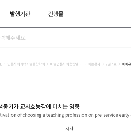
발행기관
간행물
E
인문사회과학기술융합학회
예술인문사회융합멀티미디어논문지
7권 4호
예비유
택동기가 교사효능감에 미치는 영향
otivation of choosing a teaching profession on pre-service early
저자