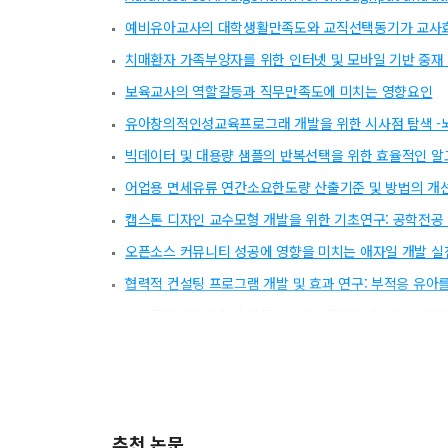
예비유아교사의 대학생활만족도와 교직선택동기가 교사
치매환자 가족부양자를 위한 인터넷 및 모바일 기반 중재
보육교사의 역할갈등과 직무만족도에 미치는 영향요인
유아창의적인성교육프로그래 개발을 위한 시사점 탐색 -
빅데이터 및 대용량 샘플의 반복선택을 위한 효율적인 
어업용 면세유류 연간소요한도량 산출기준 및 방법의 개
캡스톤 디자인 교수모형 개발을 위한 기초연구: 공학전공
오픈소스 커뮤니티 성공에 영향을 미치는 애자일 개발 실
협력적 컨설팅 프로그램 개발 및 효과 연구: 부적응 유아
학교폭력피해 경험이 아동의 학교생활적응에 미치는 영향
유출분석을 위한 수문지형인자 결정에 관한 연구
병원간호사의 이직경험에 관한 질적연구
기계학습 기반의 영화흥행예측 방법 비교: 인공신경망과
추천 논문
근대 주의(主意)주의 음악미학의 사연과 의미