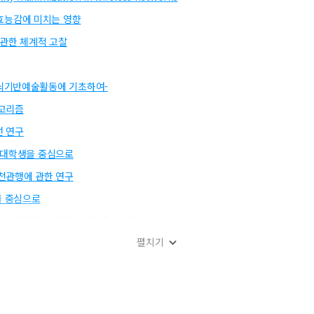
효능감에 미치는 영향
 관한 체계적 고찰
뇌기반예술활동에 기초하여-
알고리즘
선 연구
 대학생을 중심으로
천관행에 관한 연구
를 중심으로
: 자아강도의 조절효과를 중심으로
펼치기
 의사결정나무를 중심으로