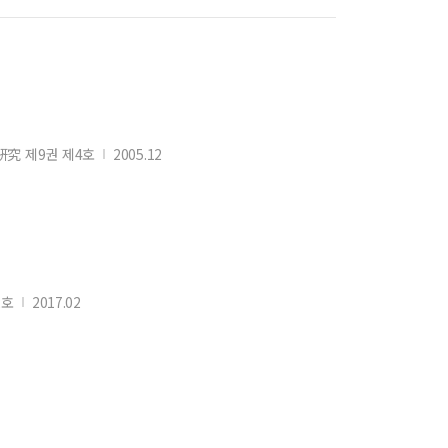
究 제9권 제4호
2005.12
2호
2017.02