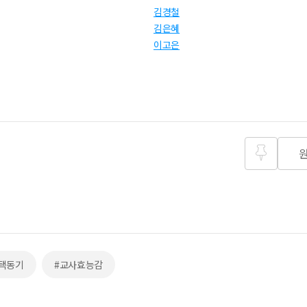
김경철
김은혜
이고은
즐겨찾
기
택동기
#교사효능감