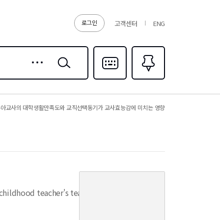
로그인
고객센터
ENG
상세
검색
검색
다국어입력
즐겨찾기
0
아교사의 대학생활만족도와 교직선택동기가 교사효능감에 미치는 영향
커
버
 childhood teacher's teacher efficacy
이
미
지
없