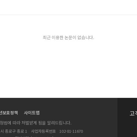
Construal Level in Acceptance of Rational and Emotional Advice
최근 이용한 논문이 없습니다.
 역량과의 관계
ment)를 적용한 초등학교 과학 탐구 학습 모듈 개발 및 효과분석: '화산과 지진'단원을 
신체조성에 미치는 효과
rf2/MAPK mediated HO-1 induction in RAW 264.7 cells
응에 미치는 영향: 성별의 조절효과를 중심으로
 사례를 중심으로
연구
 1학년을 중심으로-
고
년보호정책
사이트맵
실정법에 따라 처벌받게 됨을 알려드립니다.
별시 종로구 종로 1
사업자등록번호
102-81-11670
 풍속 변화 연구