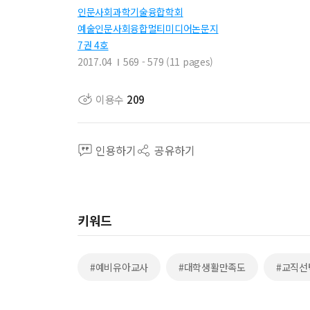
인문사회과학기술융합학회
예술인문사회융합멀티미디어논문지
7권 4호
2017.04
569 - 579 (11 pages)
이용수
209
인용하기
공유하기
키워드
#예비유아교사
#대학생활만족도
#교직선