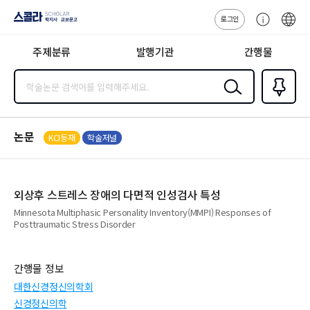
로그인
스콜라
고
ENG
SCHOLAR 학
객
지사·교보문고
주제분류
발행기관
간행물
센
터
검색
즐겨찾
기
0
논문
KCI등재
학술저널
외상후 스트레스 장애의 다면적 인성검사 특성
Minnesota Multiphasic Personality Inventory(MMPI) Responses of
Posttraumatic Stress Disorder
간행물 정보
대한신경정신의학회
신경정신의학