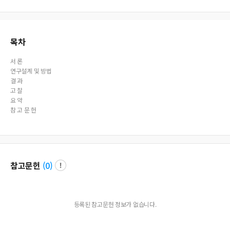
markable discriminant power in PTSD group
목차
서 론
연구설계 및 방법
결 과
고 찰
요 약
참 고 문 헌
참고문헌
(
0
)
등록된 참고문헌 정보가 없습니다.