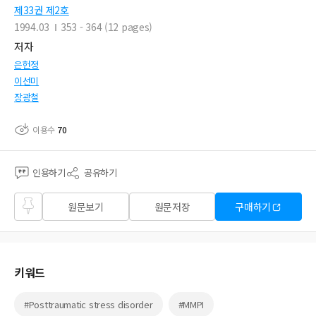
제33권 제2호
1994.03
353 - 364 (12 pages)
저자
은헌정
이선미
장광철
이용수
70
인용하기
공유하기
즐겨
원문보기
원문저장
구매하기
찾기
키워드
#Posttraumatic stress disorder
#MMPI