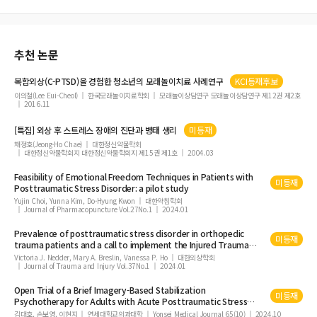
정신분열병의 양성아형과 음성아형에 따른 사회적 지지망의 차이
수면 무호톱과 불안장애의 불면증에 대한 다원수면기록
추천 논문
주정 중독 환자에서 Fluoxetine 장기 투여가 음주 욕구에 미치는 영향
강박장애환자에서 세로토닌 효현제인 MK-212가 체온 및 신경내분비 반응에 미치는
복합외상(C-PTSD)을 경험한 청소년의 모래놀이치료 사례연구
KCI등재후보
효과
이의철(Lee Eui-Cheol)
한국모래놀이치료학회
모래놀이상담연구 모래놀이상담연구 제12권 제2호
2016.11
타과병동에서 정신과로 전과된 입원환자에 대한 임상적 연구
주의력 결핍과잉운동장애 아동의 뇌청각 사건유발전위
[특집] 외상 후 스트레스 장애의 진단과 병태 생리
미등재
채정호(Jeong-Ho Chae)
대한정신약물학회
Alzheimer형 치매 의심과 경도 Alzheimer형 치매의 인지기능 비교
대한정신약물학회지 대한정신약물학회지 제15권 제1호
2004.03
인격장애에 있어 약물치료
Feasibility of Emotional Freedom Techniques in Patients with
미등재
Posttraumatic
Stress
Disorder
: a pilot study
Yujin Choi, Yunna Kim, Do-Hyung Kwon
대한약침학회
Journal of Pharmacopuncture Vol.27No.1
2024.01
Prevalence of
posttraumatic
stress
disorder
in orthopedic
미등재
trauma patients and a call to implement the Injured Trauma
Survivor Screen as a prospective screening protocol in the
Victoria J. Nedder, Mary A. Breslin, Vanessa P. Ho
대한외상학회
Journal of Trauma and Injury Vol.37No.1
2024.01
United States
Open Trial of a Brief Imagery-Based Stabilization
미등재
Psychotherapy for Adults with Acute
Posttraumatic
Stress
Disorder
김대호, 손보영, 이현지
연세대학교의과대학
Yonsei Medical Journal 65(10)
2024.10