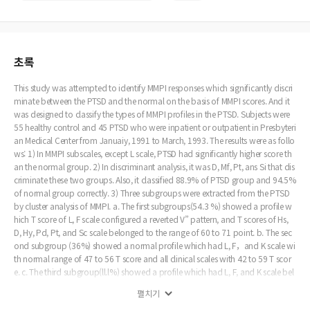
초록
This study was attempted to identify MMPI responses which significantly discri
minate between the PTSD and the normal on the basis of MMPI scores. And it
was designed to classify the types of MMPI profiles in the PTSD. Subjects were
55 healthy control and 45 PTSD who were inpatient or outpatient in Presbyteri
an Medical Center from Januaiy, 1991 to March, 1993. The results were as follo
ws: 1) In MMPI subscales, except L scale, PTSD had significantly higher score th
an the normal group. 2) In discriminant analysis, it was D, Mf, Pt, ans Si that dis
criminate these two groups. Also, it classified 88.9% of PTSD group and 94.5%
of normal group correctly. 3) Three subgroups were extracted from the PTSD
by cluster analysis of MMPI. a. The first subgroups(54.3 %) showed a profile w
hich T score of L, F scale configured a reverted V” pattern, and T scores of Hs,
D, Hy, Pd, Pt, and Sc scale belonged to the range of 60 to 71 point. b. The sec
ond subgroup (36%) showed a normal profile which had L, F，and K scale wi
th normal range of 47 to 56 T score and all clinical scales with 42 to 59 T scor
e. c. The third subgroup(ll.l%) showed a profile which had L, F, and K scale bel
onged to the range of 56 to 70 T score and all clinical scales belonged to the r
펼치기
ange of 60 to 80 T score except M f scale. These findings suggest MMPI has a re