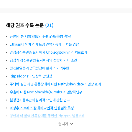
해당 권호 수록 논문
(
21
)
元曉가 본 阿黎耶識의 分析心理學的 考察
Lithium이 인체의 세포성 면역기능에 미치는 영향
만성정신분열증 환자에서 Cholecystokinin의 치료효과
급성기 정신분열병 환자에서의 정량화 뇌파 소견
정신분열증과 양극성장애 환자의 기억수행
Risperidone의 임상적 안전성
주의력 결핍 과잉 운동장애에 대한 Methylphenidate의 임상 효과
우울에 대한 Moclobemide(Aurorix) 의 임상적연구
월경전기증후군의 심리적 요인에 관한 연구
외상후 스트레스 장애의 다면적 인성검사 특성
경련과 뇌 혈액 관류장애를 동반한 Zipeprol 남용 6례
사회공포증에 관한 10년간의 임상연구
펼치기
SCID를 이용한 酒酊中毒의 併發 정신장애 연구