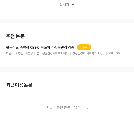
펼치기
정신분열병 환자의 병식에 대한 정신병리와 약물순응도의 관계
정보의 보존성과 자유의식 ᅳ 신경과학과 철학의 통합적 이해를 위해 ᅳ
정신분열병과 한냉응집역가의 관계에 대한 연구
의학잡지에 게재할 논문의 투고양식 — 신경정신의학 투고규정과 비교를 중심으로
추천 논문
一
精神分裂病의 構造的 腦 變化
한국어판 축약형
CES-D
척도의 측정불변성 검증
미등재
주정 의존의 정도와 생화학적 임상병리 검사의 이상 소견과의 관련성
허만세, 박병선, 배성우
한국정신건강사회복지학회
정신건강과 사회복지 43(2)
2015.06
11세까지 지속되고 있는 이식증 1례
입원한 여성 알콜중독환자에 대한 임상적 고찰
최근이용논문
최근 이용한 논문이 없습니다.