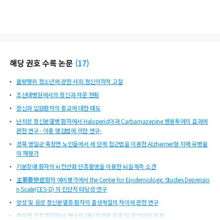
해당 권호 수록 논문
(
17
)
불량행위 청소년에 관한 사회 정신의학적 고찰
조선대병원에서의 정신과 자문 현황
정신과 입원환자의 종교에 대한 태도
난치성 정신분열병 환자에서 Haloperid이과 Carbamazepine 병용투여의 효과에
관한 연구 - 이중 맹검법에 의한 연구-
경북 영일군 죽장면 노인들에서 세 단계 접근법을 이용한 Alzheimer형 치매 유병율
의 재평가
기분장애 환자의 뇌전산화 단층촬영을 이용한 뇌실계측 소견
主要憂戀症환자 예비평가에서 the Center for Epidemiologic Studies Depressio
n Scale(CES-D) 의 진단적 타당성 연구
양성 및 음성 정신분열증 환자의 출생계절의 차이에 관한 연구
측두엽 간질 환자에서 병소의 대뇌측위와 우울 및 불안과의 관계