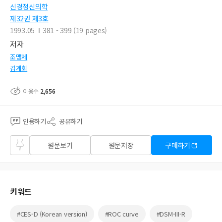
신경정신의학
제32권 제3호
1993.05
381 - 399 (19 pages)
저자
조맹제
김계회
이용수
2,656
인용하기
공유하기
즐겨
원문보기
원문저장
구매하기
찾기
키워드
#CES-D (Korean version)
#ROC curve
#DSM-III-R