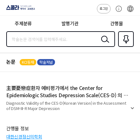
로그인
스콜라
고
ENG
SCHOLAR 학
객
지사·교보문고
주제분류
발행기관
간행물
센
터
검색
즐겨찾
기
0
논문
KCI등재
학술저널
主要憂戀症환자 예비평가에서 the Center for
Epidemiologic Studies Depression Scale(CES-D) 의 진
단적 타당성 연구
Diagnostic Validity of the CES-D(Korean Version) in the Assessment
of DSM-III-R Major Depression
펼
치
기
간행물 정보
대한신경정신의학회