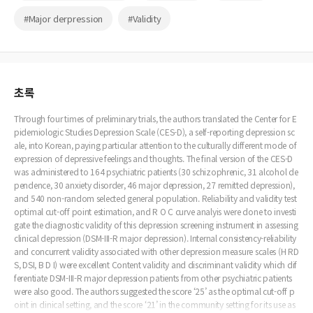
#Major derpression
#Validity
초록
Through four times of preliminary trials, the authors translated the Center for E
pidemiologic Studies Depression Scale (CES-D), a self-reporting depression sc
ale, into Korean, paying particular attention to the culturally different mode of
expression of depressive feelings and thoughts. The final version of the CES-D
was administered to 164 psychiatric patients (30 schizophrenic, 31 alcohol de
pendence, 30 anxiety disorder, 46 major depression, 27 remitted depression),
and 540 non-random selected general population. Reliability and validity test
optimal cut-off point estimation, and R O C curve analyis were done to investi
gate the diagnostic validity of this depression screening instrument in assessing
clinical depression (DSM-III-R major depression). Internal consistency-reliability
and concurrent validity associated with other depression measure scales (H RD
S, DSI, B D I) were excellent Content validity and discriminant validity which dif
ferentiate DSM-III-R major depression patients from other psychiatric patients
were also good. The authors suggested the score ‘25’ as the optimal cut-off p
oint in clinical setting, and the score ‘21’ in the community setting for its use as