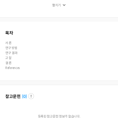
a primary screening test for further test to idenify DSM-III-R major depression. T
펼치기
his relatively high cut-off point was reviewed in the viewpoint of culturally dete
rmined style of response for the depression questionnaire in Korea. R O C curve
analysis revealed wide AUC o f this instrument which indicates its high diagnos
tic validity in assessing DSM-III-R major depression. Observer rating scales such
as H R S D and D S I were a bit superior to self reporting scales, and the CES-D
and B D I showed almost equal diagnostic validity in assessing DSM-III-R majo
목차
r depression
서 론
연구 방법
연구 결과
고 찰
결 론
References
참고문헌
(
0
)
등록된 참고문헌 정보가 없습니다.