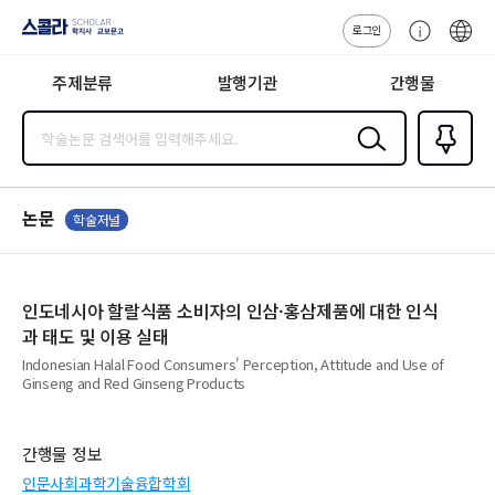
로그인
스콜라
고
ENG
SCHOLAR 학
객
지사·교보문고
주제분류
발행기관
간행물
센
터
검색
즐겨찾
기
0
논문
학술저널
인도네시아 할랄식품 소비자의 인삼·홍삼제품에 대한 인식
과 태도 및 이용 실태
Indonesian Halal Food Consumers' Perception, Attitude and Use of
Ginseng and Red Ginseng Products
간행물 정보
인문사회과학기술융합학회