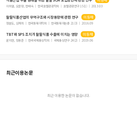
모바일 환경에서 효율적인 트랜잭션 처리를 위한 T-tree 인덱스를 활용한 로깅 및 회
이희열, 오문향, 한태숙
한국호텔관광학회
호텔관광연구 15(1)
2013.03
복기법
할랄식품
산업의 무역구조와 시장동향에 관한 연구
미등재
상호작용적 관점의 창의성 이론에 기반 한 조율놀이 교수모형 개발 및 타당화
정분도, 심재희
한국동북아학회
한국동북아논총 21(3)
2016.09
독일 통일기의 고용과 직업교육훈련 정책: 남북통일에 대한 시사점
TBT와 SPS 조치가
할랄식품
수출에 미치는 영향
미등재
내부이사의 위험회피도와 투자활동
윤지현, 장용준
한국국제통상학회
국제통상연구 24(2)
2019.06
사용성 테스팅 접근방법을 이용한 모바일 앱 평가
CFRP로 구성된 CT시험편의 섬유설계에 의한 적층구조에 따른 인장 특성 연구
LPC 스펙트럼을 이용한 발성 판별에 관한 연구
귀농·귀촌인 중심의 빈집관리방안 연구
최근이용논문
풍수의 양기가 가상과 가운의 정체성에 미치는 영향 연구
고객 접점 서비스종사자의 감정노동이 직무몰입과 조직시민행동에 미치는 영향
집단상담 프로그램이 목회효능감과 목회리더십에 미치는 효과
최근 이용한 논문이 없습니다.
Services in International Trade of China: Factors Influence on the Share
일 지역 대학생의 흡연 실태와 구강건강 상태에 관한 연구
아유르베다 프로그램이 결혼이주여성의 외상 후 스트레스 및 자존감 향상에 미치는
영향
퍼지 다기준 의사결정법을 활용한 부산시의 도시마케팅을 위한 이미지 속성의 도출