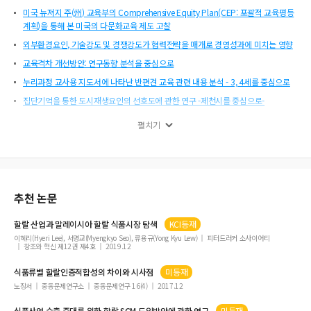
미국 뉴져지 주(州) 교육부의 Comprehensive Equity Plan(CEP: 포괄적 교육평등
계획)을 통해 본 미국의 다문화교육 제도 고찰
외부환경요인, 기술강도 및 경쟁강도가 협력전략을 매개로 경영성과에 미치는 영향
교육격차 개선방안: 연구동향 분석을 중심으로
누리과정 교사용 지도서에 나타난 반편견 교육 관련 내용 분석 - 3, 4세를 중심으로
집단기억을 통한 도시재생요인의 선호도에 관한 연구 -제천시를 중심으로-
임상간호사의 이직의도 영향 요인
펼치기
일개 상급종합병원 진료협력센터의 전원상담 현황 분석
부모의 양육태도가 간호 대학생의 애착 및 대인관계능력에 미치는 영향
요양병원 간호사의 감염관리 지식, 인지도 및 수행도에 관한 연구
일본과 싱가포르의 저출산 문제의 해결방법과 한국에의 시사점
추천 논문
단층 코어넷의 특성화 함수와 수학적 귀납법에 의한 증명
할랄
산업과 말레이시아
할랄
식품
시장 탐색
KCI등재
유아교육과 대학생의 자아존중감이 의사결정능력과 회복탄력성에 미치는 영향
이혜리(Hyeri Lee), 서명교(Myengkyo Seo), 류용규(Yong Kyu Lew)
피터드러커 소사이어티
창조와 혁신 제12권 제4호
2019.12
중앙정부와 지방자치단체 청년고용지원사업과 연계를 통한 청년내일채움공제 확대
방안 설계
식품
류별
할랄
인증적합성의 차이와 시사점
미등재
다문화청소년 진로 지원 개선 방안 모색 연구
노장서
중동문제연구소
중동문제연구 16(4)
2017.12
GNSS 상시관측소 운영 현황 분석을 통한 위성측량 인프라 개선방안 연구
식품
산업 수출 증대를 위한
할랄
SCM 도입방안에 관한 연구
미등재