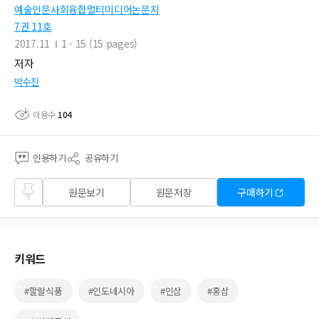
예술인문사회융합멀티미디어논문지
7권 11호
2017.11
1 - 15 (15 pages)
저자
박수진
이용수
104
인용하기
공유하기
즐겨
원문보기
원문저장
구매하기
찾기
키워드
#할랄식품
#인도네시아
#인삼
#홍삼