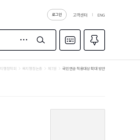
로그인
고객센터
ENG
상세
검색
검색
다국어입력
즐겨찾기
0
지행정학회
복지행정논총
제7권
국민연금 적용대상 확대 방안
커
버
이
미
지
없