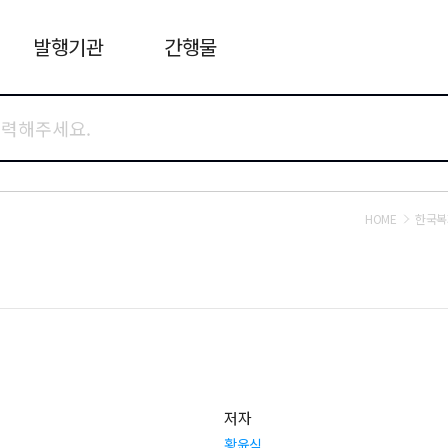
발행기관
간행물
HOME
한국복
저자
황윤식