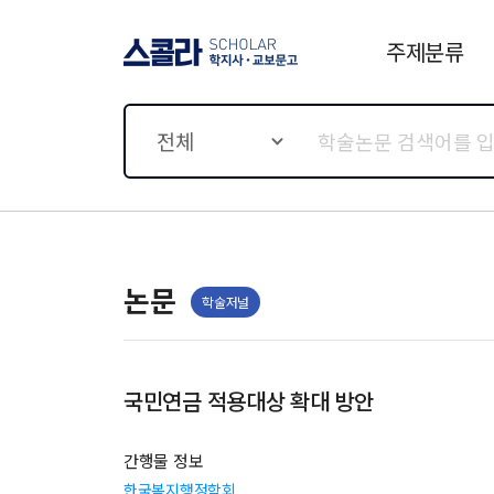
주제분류
스콜라 SCHOLAR 학지사·
교보문고
전체
논문
학술저널
국민연금 적용대상 확대 방안
간행물 정보
한국복지행정학회