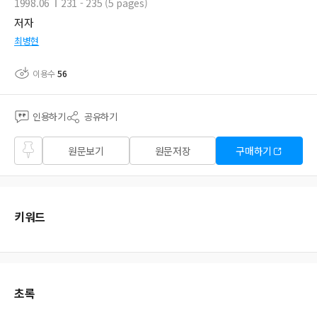
1998.06
231 - 235 (5 pages)
저자
최병현
이용수
56
인용하기
공유하기
즐겨
원문보기
원문저장
구매하기
찾기
키워드
초록