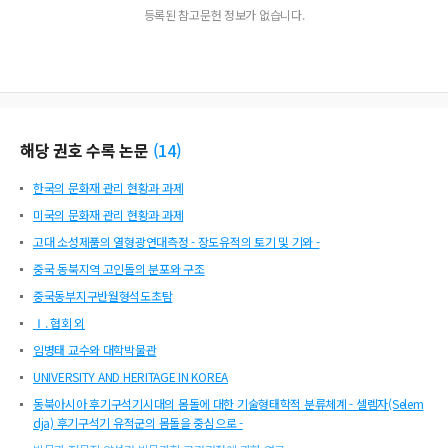
등록된 참고문헌 정보가 없습니다.
해당 권호 수록 논문
(
14
)
한국의 문화재 관리 현황과 과제
미국의 문화재 관리 현황과 과제
고대 소성제품의 열형광연대측정 - 장도유적의 토기 및 기와 -
중국 동북지역 고인돌의 분포와 구조
중국동부지구반월형석도초탐
Ⅰ. 협회 외
임병태 교수와 대학박물관
UNIVERSITY AND HERITAGE IN KOREA
동북아시아 후기구석기시대의 몸돌에 대한 기술형태학적 분류체계 - 셀렘자(Selem
dja) 후기구석기 유적군의 몸돌을 중심으로 -