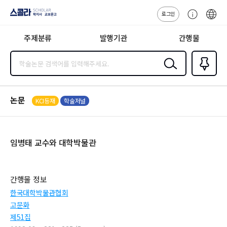
로그인
스콜라
고
ENG
SCHOLAR 학
객
지사·교보문고
주제분류
발행기관
간행물
센
터
검색
즐겨찾
기
0
논문
KCI등재
학술저널
임병태 교수와 대학박물관
간행물 정보
한국대학박물관협회
고문화
제51집