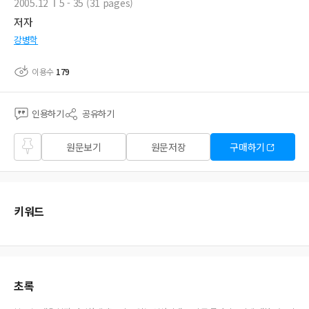
2005.12
5 - 35 (31 pages)
저자
강병학
이용수
179
인용하기
공유하기
즐겨
원문보기
원문저장
구매하기
찾기
키워드
초록