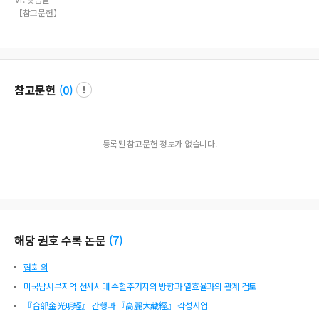
【참고문헌】
참고문헌
(
0
)
등록된 참고문헌 정보가 없습니다.
해당 권호 수록 논문
(
7
)
협회 외
미국남서부지역 선사시대 수혈주거지의 방향과 열효율과의 관계 검토
『合部金光明經』 간행과 『高麗大藏經』 각성사업