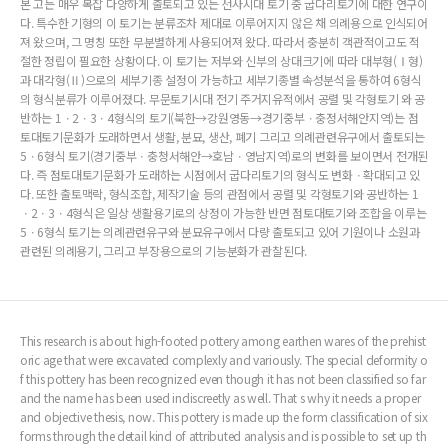
본 고는 매우 복잡 다양하게 출토되고 있는 선사시대 토기 중 굽다리토기에 대한 연구이
다. 특수한 기형의 이 토기는 분류조차 제대로 이루어지지 않은 채 의례용으로 인식되어
져 왔으며, 그 명칭 또한 무분별하게 사용되어져 왔다. 따라서 충분히 객관적이고도 적
절한 정립이 필요한 상황이다. 이 토기는 저부와 신부의 상대크기에 따라 대부형(Ⅰ형)
과 대각형(Ⅱ)으로의 세부기종 설정이 가능하고 세부기종별 속성분석을 통하여 6형식
의 형식분류가 이루어졌다. 무문토기시대 전기 주거지유적에서 공렬 및 각형토기 와 공
반하는 1ㆍ2ㆍ3ㆍ4형식의 토기(북한→강원영동→경기중부ㆍ충정서해안지역)는 점
토대토기문화가 도래하면서 생활, 분묘, 생산, 폐기 그리고 의례관련유구에서 출토되는
5ㆍ6형식 토기(경기중부ㆍ충청서해안→호남ㆍ영남지역)로의 변화를 보이면서 전개된
다. 즉 점토대토기문화가 도래하는 시점에서 굽다리토기의 형식도 변화ㆍ확대되고 있
다. 또한 출토맥락, 형식조합, 제작기술 등의 관점에서 공렬 및 각형토기와 공반하는 1
ㆍ2ㆍ3ㆍ4형식은 일상 생활용기로의 상정이 가능한 반면 점토대토기와 조합을 이루는
5ㆍ6형식 토기는 의례관련유구와 분묘유구에서 다량 출토되고 있어 기원이나 소원과
관련된 의례용기, 그리고 부장용으로의 기능분화가 관찰된다.
This research is about high-footed pottery among earthen wares of the prehist
oric age that were excavated complexly and variously. The special deformity o
f this pottery has been recognized even though it has not been classified so far
and the name has been used indiscreetly as well. That s why it needs a proper
and objective thesis, now. This pottery is made up the form classification of six
forms through the detail kind of attributed analysis and is possible to set up th