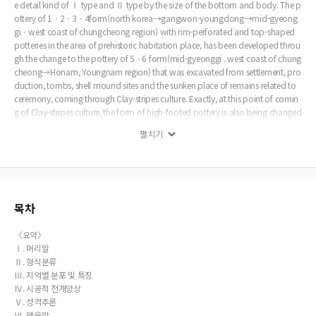
e detail kind of Ⅰ type and Ⅱ type by the size of the bottom and body. The p
ottery of 1ㆍ2ㆍ3ㆍ4form(north korea→gangwon-youngdong→mid-gyeong
giㆍwest coast of chungcheong region) with rim-perforated and top-shaped
potteries in the area of prehistoric habitation place, has been developed throu
gh the change to the pottery of 5ㆍ6 form(mid-gyeonggi . west coast of chung
cheong→Honam, Youngnam region) that was excavated from settlement, pro
duction, tombs, shell mound sites and the sunken place of remains related to
ceremony, coming through Clay-stripes culture. Exactly, at this point of comin
g of Clay-stripes culture, the form of high-footed pottery is also being changed
and magnified. And the pottery of 5ㆍ6 form can be observed the functional d
펼치기
ifferentiation of side effects and the ceremony container related to the origin a
nd petition on the other hand, at a point of view of the excavation line, the col
lation of form and manufactured skills, 1ㆍ2ㆍ3ㆍ4form is possible to be supp
osed as daily life containers.
목차
〈요약〉
Ⅰ. 머리말
Ⅱ. 형식분류
Ⅲ. 지역별 분포 및 특징
Ⅳ. 시공적 전개양상
Ⅴ. 성격추론
Ⅵ. 맺음말