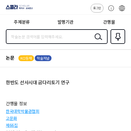
로그인
스콜라
고
ENG
SCHOLAR 학
객
지사·교보문고
주제분류
발행기관
간행물
센
터
검색
즐겨찾
기
0
논문
KCI등재
학술저널
한반도 선사시대 굽다리토기 연구
간행물 정보
한국대학박물관협회
고문화
제66집